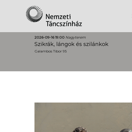
2026-09-16 19:00
Nagyterem
Szikrák, lángok és szilánkok
Galambos Tibor 95