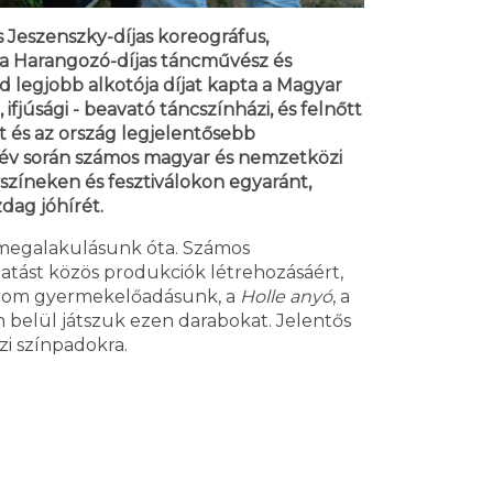
 Jeszenszky-díjas koreográfus,
ra Harangozó-díjas táncművész és
d legjobb alkotója díjat kapta a Magyar
fjúsági - beavató táncszínházi, és felnőtt
 és az ország legjelentősebb
33 év során számos magyar és nemzetközi
színeken és fesztiválokon egyaránt,
dag jóhírét.
 megalakulásunk óta. Számos
tást közös produkciók létrehozásáért,
három gyermekelőadásunk, a
Holle anyó
, a
n belül játszuk ezen darabokat. Jelentős
i színpadokra.