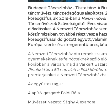
Budapest Táncszínház - Tiszta tánc. A Bu
táncművész, táncpedagógus alapította. 
koreográfus, aki 2018-ban a
Három nővér
Táncművészek Szövetségétől. Éves viszonyl
előadásokat. A Nemzeti Táncszínház sze
kőszínházaiban, továbbá részt vesz a haz
koreográfussal dolgozott együtt, valamin
Európa-szerte, és a tengerentúlon is, ké
A Nemzeti Táncszínház óta remek szakma
gyermekeknek és felnőtteknek szóló előa
korábban a Várban, majd a Várkert Bazár
Pinokkió
és a
80 nap alatt a Föld körül
is 
premierjeinket a Nemzeti Táncszínházba
Az együttes tagjai:
Alapító igazgató: Földi Béla
Művészeti vezető: Sághy Alexandra