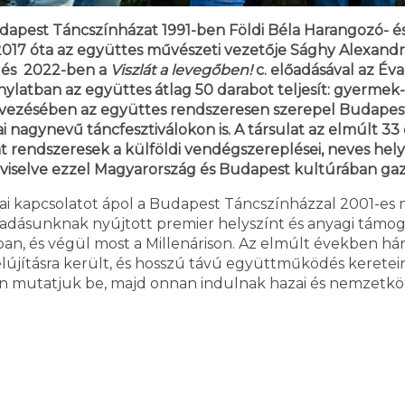
dapest Táncszínházat 1991-ben Földi Béla Harangozó- és
2017 óta az együttes művészeti vezetője Sághy Alexand
és 2022-ben a
Viszlát a levegőben!
c. előadásával az Éva
atban az együttes átlag 50 darabot teljesít: gyermek-, i
rvezésében az együttes rendszeresen szerepel Budapest
ai nagynevű táncfesztiválokon is. A társulat az elmúlt 
t rendszeresek a külföldi vendégszereplései, neves hely
pviselve ezzel Magyarország és Budapest kultúrában gaz
i kapcsolatot ápol a Budapest Táncszínházzal 2001-es
dásunknak nyújtott premier helyszínt és anyagi támoga
ban, és végül most a Millenárison. Az elmúlt években 
felújításra került, és hosszú távú együttműködés keretei
n mutatjuk be, majd onnan indulnak hazai és nemzetköz