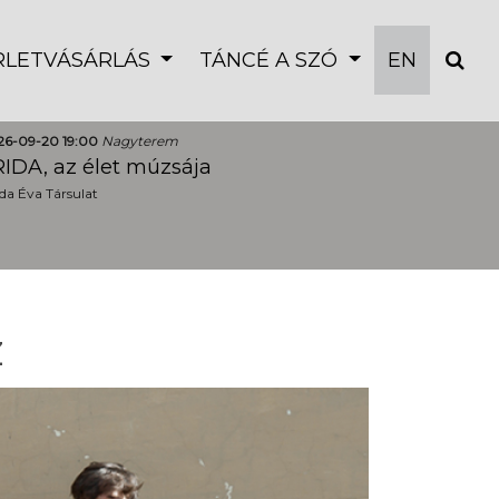
ÉRLETVÁSÁRLÁS
TÁNCÉ A SZÓ
EN
26-09-20 19:00
Nagyterem
IDA, az élet múzsája
a Éva Társulat
z