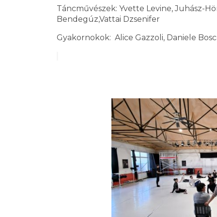
Táncművészek: Yvette Levine, Juhász-Hör
Bendegúz,Vattai Dzsenifer
Gyakornokok: Alice Gazzoli, Daniele Bosco