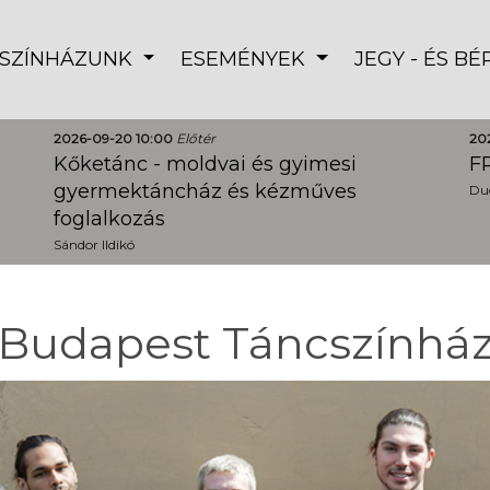
SZÍNHÁZUNK
ESEMÉNYEK
JEGY - ÉS B
2026-09-20 10:00
Előtér
20
Kőketánc - moldvai és gyimesi
FR
gyermektáncház és kézműves
Dud
foglalkozás
Sándor Ildikó
Budapest Táncszínhá