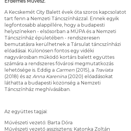
Érdemes Művész.
A Kecskemét City Balett évek óta szoros kapcsolatot
tart fenn a Nemzeti Táncszínházzal. Ennek egyik
legfontosabb alappillére, hogy a budapesti
helyszíneken - elsősorban a MÜPA és a Nemzeti
Táncszínház épületében - rendszeresen
bemutatásra kerülhetnek a Társulat táncszínházi
előadásai. Különösen fontos egy vidéki
nagyvárosban működő kortárs balett együttes
számára a rendszeres fővárosi megmutatkozás
lehetősége is. Eddig a
Carmen
(2015), a
Traviata
(2018) és az
Anna Karenina
(2020) előadásokat
láthatta a budapesti közönség a Nemzeti
Táncszínház meghívásában.
Az együttes tagjai:
Művészeti vezető: Barta Dóra
Művészeti vezető asszisztens: Katonka Zoltán