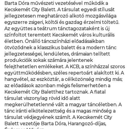
Barta Dóra művészeti vezetésével működik a
Kecskemét City Balett. A társulat egyedi stílusát
jellegzetesen meghatározó alkotó mozgásvilága
egyszerre zsigeri, költői és gazdag érzelmi töltetű.
Az együttes a teátrum tánctagozataként is új
színfoltot teremtett Kecskemét város kulturális
életben.
Önálló táncszínházi előadásaikban
ötvöződnek a klasszikus balett és a modern tánc
jellegzetességei, lendületes, drámaian telített
produkcióik sokak számára jelentenek
felejthetetlen emlékeket. A KCB, a színházzal szoros
együttműködésben, széles repertoárt alakított ki. A
hangvétel, az eszköztár, a célközönség mindig más;
az előadások azonban mégis felismerhetően a
Kecskemét City Baletthez tartoznak. A fiatal
társulat viszonylag rövid idő alatt
megkerülhetetlenné vált a magyar táncéletben. A
tánc iránti elkötelezettség és a magas minőség a
társulat védjegyének számít. A Kecskemét City
Balett vezetője Barta Dóra, Harangozó-díjas,