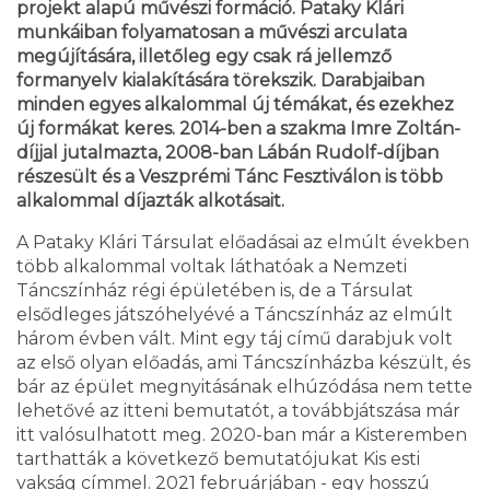
projekt alapú művészi formáció. Pataky Klári
munkáiban folyamatosan a művészi arculata
megújítására, illetőleg egy csak rá jellemző
formanyelv kialakítására törekszik. Darabjaiban
minden egyes alkalommal új témákat, és ezekhez
új formákat keres. 2014-ben a szakma Imre Zoltán-
díjjal jutalmazta, 2008-ban Lábán Rudolf-díjban
részesült és a Veszprémi Tánc Fesztiválon is több
alkalommal díjazták alkotásait.
A Pataky Klári Társulat előadásai az elmúlt években
több alkalommal voltak láthatóak a Nemzeti
Táncszínház régi épületében is, de a Társulat
elsődleges játszóhelyévé a Táncszínház az elmúlt
három évben vált. Mint egy táj című darabjuk volt
az első olyan előadás, ami Táncszínházba készült, és
bár az épület megnyitásának elhúzódása nem tette
lehetővé az itteni bemutatót, a továbbjátszása már
itt valósulhatott meg. 2020-ban már a Kisteremben
tarthatták a következő bemutatójukat Kis esti
vakság címmel. 2021 februárjában - egy hosszú