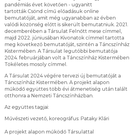
pandémiás évet követően - ugyanitt
tartották Csönd című előadásuk online
bemutatóját, amit még ugyanabban az évben
valódi közönség előtt is sikerült bemutatniuk. 2021.
decemberében a Társulat Felnőtt mese címmel,
majd 2022. júniusában Kivonatok címmel tartotta
meg következő bemutatóját, szintén a Táncszínház
Kistermében. A Társulat legutóbbi bemutatója
2024. februárjában volt a Táncszínház Kistermében
Tökéletes mosoly címmel.
A Társulat 2024 végére tervezi új bemutatóját a
Táncszínház Kistermében. A projekt alapon
működő együttes több évi átmenetiség után talált
otthonra a Nemzeti Táncszínházban.
Az együttes tagjai:
Művészeti vezető, koreográfus: Pataky Klári
A projekt alapon működő Társulattal