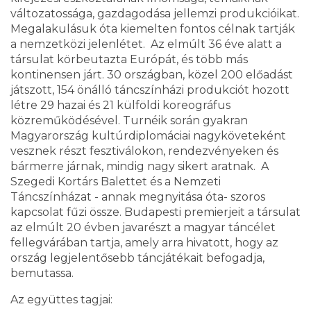
változatossága, gazdagodása jellemzi produkcióikat.
Megalakulásuk óta kiemelten fontos célnak tartják
a nemzetközi jelenlétet. Az elmúlt 36 éve alatt a
társulat körbeutazta Európát, és több más
kontinensen járt. 30 országban, közel 200 előadást
játszott, 154 önálló táncszínházi produkciót hozott
létre 29 hazai és 21 külföldi koreográfus
közreműködésével. Turnéik során gyakran
Magyarország kultúrdiplomáciai nagyköveteként
vesznek részt fesztiválokon, rendezvényeken és
bármerre járnak, mindig nagy sikert aratnak. A
Szegedi Kortárs Balettet és a Nemzeti
Táncszínházat - annak megnyitása óta- szoros
kapcsolat fűzi össze. Budapesti premierjeit a társulat
az elmúlt 20 évben javarészt a magyar táncélet
fellegvárában tartja, amely arra hivatott, hogy az
ország legjelentősebb táncjátékait befogadja,
bemutassa.
Az együttes tagjai: