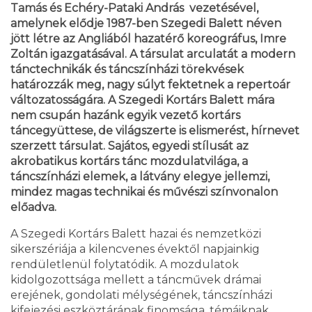
Tamás és Echéry-Pataki András
vezetésével,
amelynek elődje 1987-ben Szegedi Balett néven
jött létre az Angliából hazatérő koreográfus, Imre
Zoltán igazgatásával. A társulat arculatát a modern
tánctechnikák és táncszínházi törekvések
határozzák meg, nagy súlyt fektetnek a repertoár
változatosságára. A Szegedi Kortárs Balett mára
nem csupán hazánk egyik vezető kortárs
táncegyüttese, de világszerte is elismerést, hírnevet
szerzett társulat. Sajátos, egyedi stílusát az
akrobatikus kortárs tánc mozdulatvilága, a
táncszínházi elemek, a látvány elegye jellemzi,
mindez magas technikai és művészi színvonalon
előadva.
A Szegedi Kortárs Balett hazai és nemzetközi
sikerszériája a kilencvenes évektől napjainkig
rendületlenül folytatódik. A mozdulatok
kidolgozottsága mellett a táncművek drámai
erejének, gondolati mélységének, táncszínházi
kifejezési eszköztárának finomsága, témáiknak