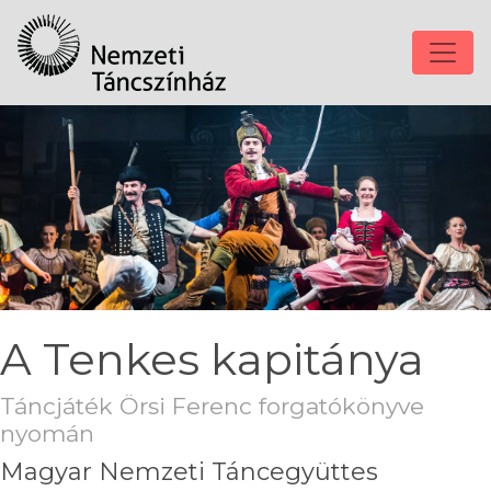
A Tenkes kapitánya
Táncjáték Örsi Ferenc forgatókönyve
nyomán
Magyar Nemzeti Táncegyüttes