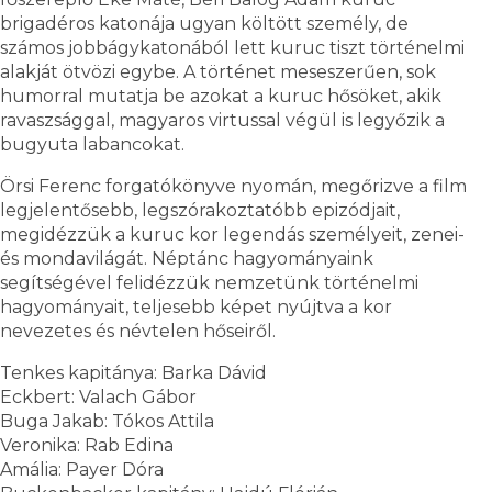
brigadéros katonája ugyan költött személy, de
számos jobbágykatonából lett kuruc tiszt történelmi
alakját ötvözi egybe. A történet meseszerűen, sok
humorral mutatja be azokat a kuruc hősöket, akik
ravaszsággal, magyaros virtussal végül is legyőzik a
bugyuta labancokat.
Örsi Ferenc forgatókönyve nyomán, megőrizve a film
legjelentősebb, legszórakoztatóbb epizódjait,
megidézzük a kuruc kor legendás személyeit, zenei-
és mondavilágát. Néptánc hagyományaink
segítségével felidézzük nemzetünk történelmi
hagyományait, teljesebb képet nyújtva a kor
nevezetes és névtelen hőseiről.
Tenkes kapitánya: Barka Dávid
Eckbert: Valach Gábor
Buga Jakab: Tókos Attila
Veronika: Rab Edina
Amália: Payer Dóra