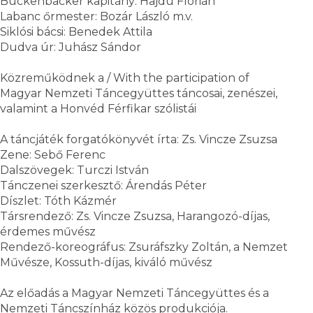
Buckenbacker kapitány: Hajdú Flórián
Labanc őrmester: Bozár László m.v.
Siklósi bácsi: Benedek Attila
Dudva úr: Juhász Sándor
Közreműködnek a / With the participation of
Magyar Nemzeti Táncegyüttes táncosai, zenészei,
valamint a Honvéd Férfikar szólistái
A táncjáték forgatókönyvét írta: Zs. Vincze Zsuzsa
Zene: Sebő Ferenc
Dalszövegek: Turczi István
Tánczenei szerkesztő: Árendás Péter
Díszlet: Tóth Kázmér
Társrendező: Zs. Vincze Zsuzsa, Harangozó-díjas,
érdemes művész
Rendező-koreográfus: Zsuráfszky Zoltán, a Nemzet
Művésze, Kossuth-díjas, kiváló művész
Az előadás a Magyar Nemzeti Táncegyüttes és a
Nemzeti Táncszínház közös produkciója.