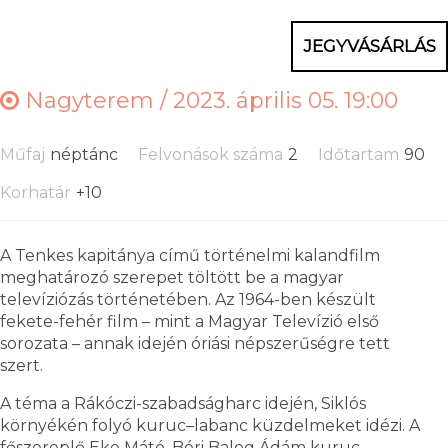
JEGYVÁSÁRLÁS
Nagyterem /
2023. április 05. 19:00
Műfaj
néptánc
Felvonások száma
2
Időtartam
90
Korhatár
+10
A Tenkes kapitánya című történelmi kalandfilm
meghatározó szerepet töltött be a magyar
televíziózás történetében. Az 1964-ben készült
fekete-fehér film – mint a Magyar Televízió első
sorozata – annak idején óriási népszerűségre tett
szert.
A téma a Rákóczi-szabadságharc idején, Siklós
környékén folyó kuruc–labanc küzdelmeket idézi. A
főszereplő Eke Máté, Béri Balog Ádám kuruc