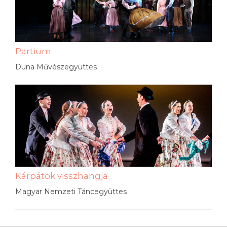
Partium
Duna Művészegyüttes
Kárpátok visszhangja
Magyar Nemzeti Táncegyüttes