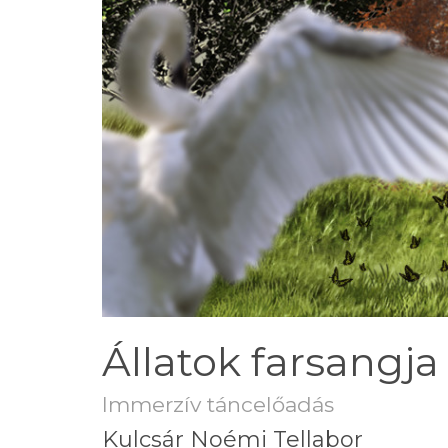
Állatok farsangja
Immerzív táncelőadás
Kulcsár Noémi Tellabor