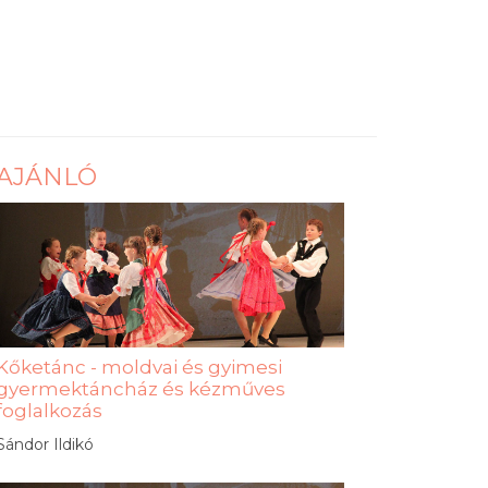
AJÁNLÓ
Kőketánc - moldvai és gyimesi
gyermektáncház és kézműves
foglalkozás
Sándor Ildikó