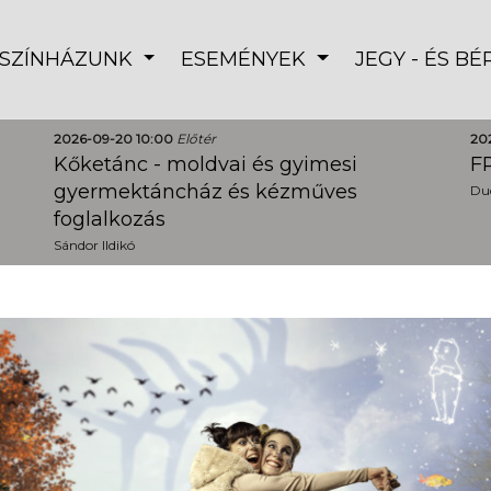
SZÍNHÁZUNK
ESEMÉNYEK
JEGY - ÉS B
2026-09-20 10:00
Előtér
20
Kőketánc - moldvai és gyimesi
FR
gyermektáncház és kézműves
Dud
foglalkozás
Sándor Ildikó