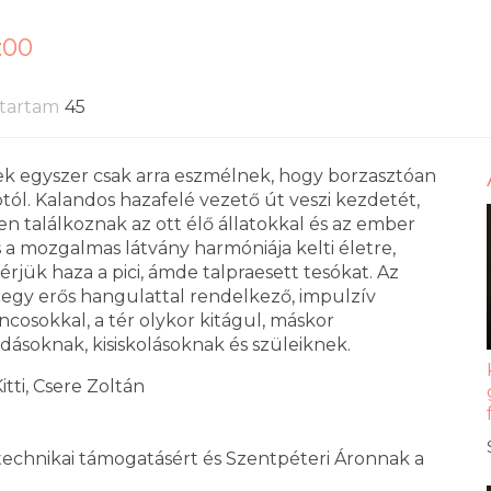
5:00
tartam
45
ek egyszer csak arra eszmélnek, hogy borzasztóan
tól. Kalandos hazafelé vezető út veszi kezdetét,
ben találkoznak az ott élő állatokkal és az ember
 a mozgalmas látvány harmóniája kelti életre,
rjük haza a pici, ámde talpraesett tesókat. Az
 egy erős hangulattal rendelkező, impulzív
cosokkal, a tér olykor kitágul, máskor
ásoknak, kisiskolásoknak és szüleiknek.
tti, Csere Zoltán
echnikai támogatásért és Szentpéteri Áronnak a