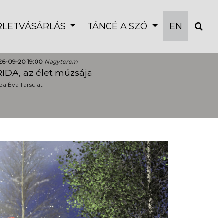
ÉRLETVÁSÁRLÁS
TÁNCÉ A SZÓ
EN
26-09-20 19:00
Nagyterem
IDA, az élet múzsája
a Éva Társulat