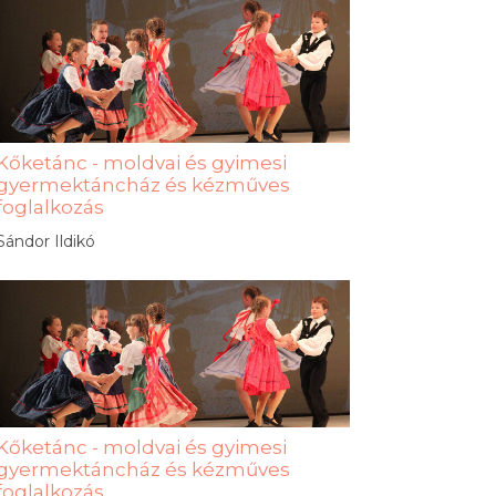
Kőketánc - moldvai és gyimesi
gyermektáncház és kézműves
foglalkozás
Sándor Ildikó
Kőketánc - moldvai és gyimesi
gyermektáncház és kézműves
foglalkozás