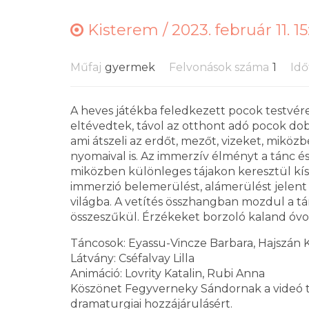
Kisterem /
2023. február 11. 1
Műfaj
gyermek
Felvonások száma
1
Idő
A heves játékba feledkezett pocok testvér
eltévedtek, távol az otthont adó pocok dob
ami átszeli az erdőt, mezőt, vizeket, miköz
nyomaival is. Az immerzív élményt a tánc és
miközben különleges tájakon keresztül kísé
immerzió belemerülést, alámerülést jelent
világba. A vetítés összhangban mozdul a tán
összeszűkül. Érzékeket borzoló kaland óvod
Táncosok: Eyassu-Vincze Barbara, Hajszán Ki
Látvány: Cséfalvay Lilla
Animáció: Lovrity Katalin, Rubi Anna
Köszönet Fegyverneky Sándornak a videó t
dramaturgiai hozzájárulásért.