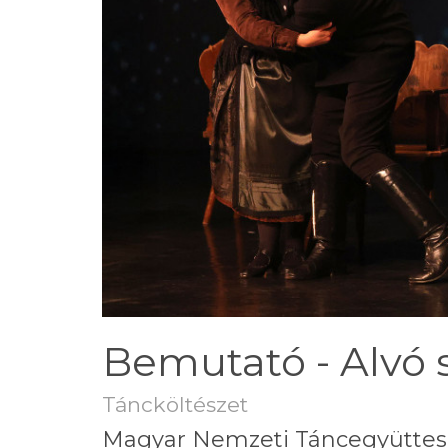
Bemutató - Alvó
Táncköltészet
Magyar Nemzeti Táncegyüttes