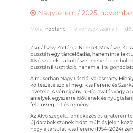
Nagyterem /
2025. november 
Műfaj
néptánc
Felvonások száma
1
Idő
Zsuráfszky Zoltán, a Nemzet Művésze, Kos
pusztán egy táncelőadás, hanem intellektuál
Alvó szegek… a költészet mélyrétegeiből in
pusztán illusztráció, hanem a lírai gondolat
A műsorban Nagy László, Vörösmarty Mihály,
költészete szólal meg, Kiss Ferenc és Sza
jövetele, A vén cigány, a Híd-avatás vagy a
amelyek egyszerre időtlenek és nyugtalanít
felelősség, hit és remény.
Az Alvó szegek… emlékezés és újrateremtés 
új darabok szőnek hidat múlt és jelen közö
hogy a társulat Kiss Ferenc (1954–2024) zen