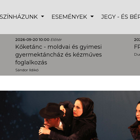
SZÍNHÁZUNK
ESEMÉNYEK
JEGY - ÉS B
2026-09-20 10:00
Előtér
20
Kőketánc - moldvai és gyimesi
FR
gyermektáncház és kézműves
Dud
foglalkozás
Sándor Ildikó