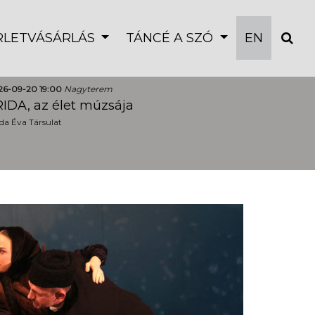
ÉRLETVÁSÁRLÁS
TÁNCÉ A SZÓ
EN
26-09-20 19:00
Nagyterem
IDA, az élet múzsája
a Éva Társulat