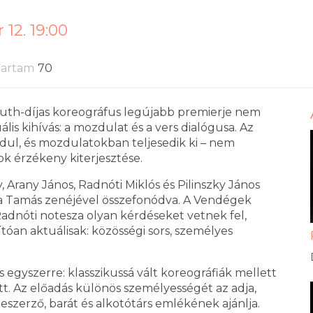
12. 19:00
tartam
70
suth-díjas koreográfus legújabb premierje nem
is kihívás: a mozdulat és a vers dialógusa. Az
dul, és mozdulatokban teljesedik ki – nem
ok érzékeny kiterjesztése.
 Arany János, Radnóti Miklós és Pilinszky János
rka Tamás zenéjével összefonódva. A Vendégek
 Radnóti notesza olyan kérdéseket vetnek fel,
óan aktuálisak: közösségi sors, személyes
egyszerre: klasszikussá vált koreográfiák mellett
tt. Az előadás különös személyességét az adja,
eszerző, barát és alkotótárs emlékének ajánlja.