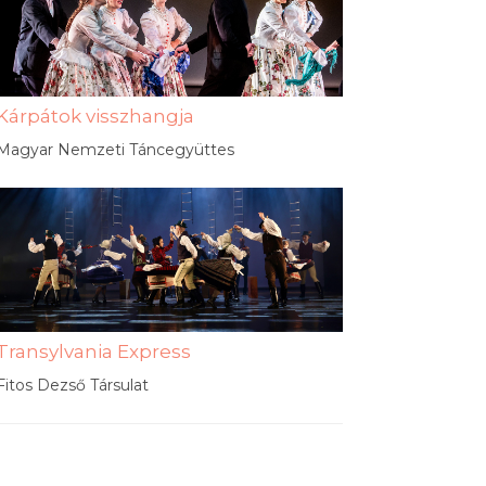
Kárpátok visszhangja
Magyar Nemzeti Táncegyüttes
Transylvania Express
Fitos Dezső Társulat