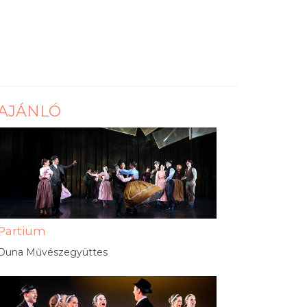
AJÁNLÓ
Partium
Duna Művészegyüttes