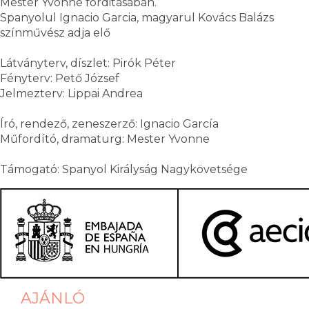
Mester Yvonne forditásában.
Spanyolul Ignacio Garcia, magyarul Kovács Balázs
színművész adja elő
Látványterv, díszlet: Pirók Péter
Fényterv: Pető József
Jelmezterv: Lippai Andrea
Író, rendező, zeneszerző: Ignacio García
Műfordító, dramaturg: Mester Yvonne
Támogató: Spanyol Királyság Nagykövetsége
AJÁNLÓ