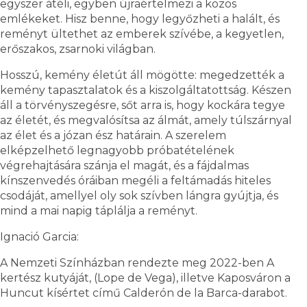
egyszer átéli, egyben újraértelmezi a közös
emlékeket. Hisz benne, hogy legyőzheti a halált, és
reményt ültethet az emberek szívébe, a kegyetlen,
erőszakos, zsarnoki világban.
Hosszú, kemény életút áll mögötte: megedzették a
kemény tapasztalatok és a kiszolgáltatottság. Készen
áll a törvényszegésre, sőt arra is, hogy kockára tegye
az életét, és megvalósítsa az álmát, amely túlszárnyal
az élet és a józan ész határain. A szerelem
elképzelhető legnagyobb próbatételének
végrehajtására szánja el magát, és a fájdalmas
kínszenvedés óráiban megéli a feltámadás hiteles
csodáját, amellyel oly sok szívben lángra gyújtja, és
mind a mai napig táplálja a reményt.
Ignació Garcia:
A Nemzeti Színházban rendezte meg 2022-ben A
kertész kutyáját, (Lope de Vega), illetve Kaposváron a
Huncut kísértet című Calderón de la Barca-darabot.