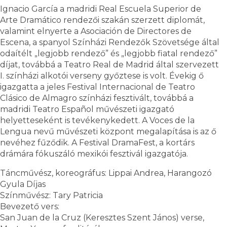
Ignacio García a madridi Real Escuela Superior de
Arte Dramático rendezői szakán szerzett diplomát,
valamint elnyerte a Asociación de Directores de
Escena, a spanyol Színházi Rendezők Szövetsége által
odaítélt „legjobb rendező” és „legjobb fiatal rendező”
díjat, továbbá a Teatro Real de Madrid által szervezett
I. színházi alkotói verseny győztese is volt. Évekig ő
igazgatta a jeles Festival Internacional de Teatro
Clásico de Almagro színházi fesztivált, továbbá a
madridi Teatro Español művészeti igazgató
helyetteseként is tevékenykedett. A Voces de la
Lengua nevű művészeti központ megalapítása is az ő
nevéhez fűződik. A Festival DramaFest, a kortárs
drámára fókuszáló mexikói fesztivál igazgatója.
Táncművész, koreográfus: Lippai Andrea, Harangozó
Gyula Díjas
Színművész: Tary Patricia
Bevezető vers:
San Juan de la Cruz (Keresztes Szent János) verse,