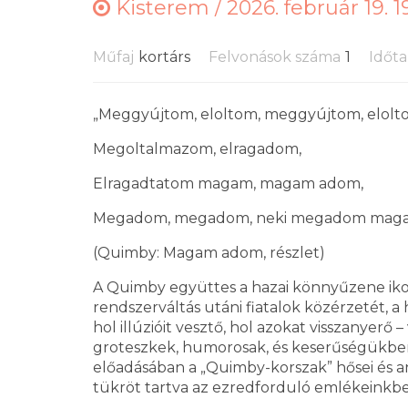
Kisterem /
2026. február 19. 1
Műfaj
kortárs
Felvonások száma
1
Időt
„Meggyújtom, eloltom, meggyújtom, elolt
Megoltalmazom, elragadom,
Elragadtatom magam, magam adom,
Megadom, megadom, neki megadom maga
(Quimby: Magam adom, részlet)
A Quimby együttes a hazai könnyűzene ikoni
rendszerváltás utáni fiatalok közérzetét, 
hol illúzióit vesztő, hol azokat visszanyerő
groteszkek, humorosak, és keserűségükben 
előadásában a „Quimby-korszak” hősei és a
tükröt tartva az ezredforduló emlékeinkbe