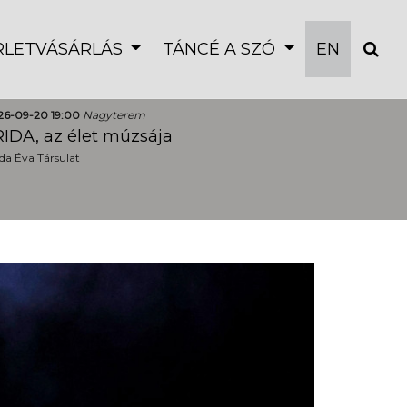
ÉRLETVÁSÁRLÁS
TÁNCÉ A SZÓ
EN
26-09-20 19:00
Nagyterem
IDA, az élet múzsája
a Éva Társulat