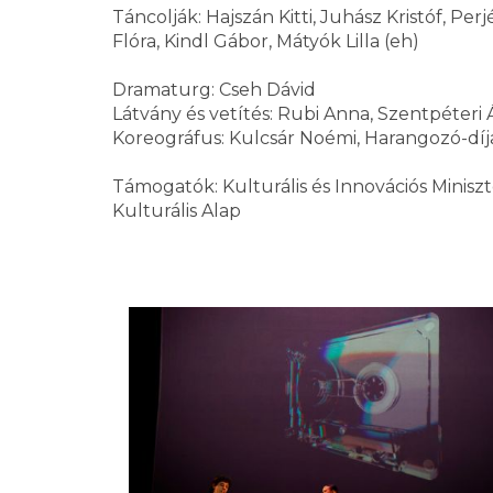
Táncolják: Hajszán Kitti, Juhász Kristóf, Perj
Flóra, Kindl Gábor, Mátyók Lilla (eh)
Dramaturg: Cseh Dávid
Látvány és vetítés: Rubi Anna, Szentpéteri
Koreográfus: Kulcsár Noémi, Harangozó-díj
Támogatók: Kulturális és Innovációs Minis
Kulturális Alap