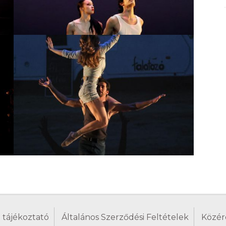
 tájékoztató
Általános Szerződési Feltételek
Közér