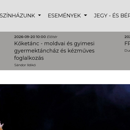
SZÍNHÁZUNK
ESEMÉNYEK
JEGY - ÉS B
2026-09-20 10:00
Előtér
20
Kőketánc - moldvai és gyimesi
FR
gyermektáncház és kézműves
Dud
foglalkozás
Sándor Ildikó