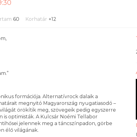
9:30
artam
60
Korhatár
+12
om,
m.”
kus formációja. Alternatívrock dalaik a
a határait megnyitó Magyarország nyugatiasodó –
 – világát örökítik meg, szövegeik pedig egyszerre
is optimisták. A Kulcsár Noémi Tellabor
ntihősei jelennek meg a táncszínpadon, görbe
n élő világának.