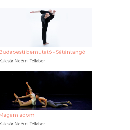
Budapesti bemutató - Sátántangó
Kulcsár Noémi Tellabor
Magam adom
Kulcsár Noémi Tellabor