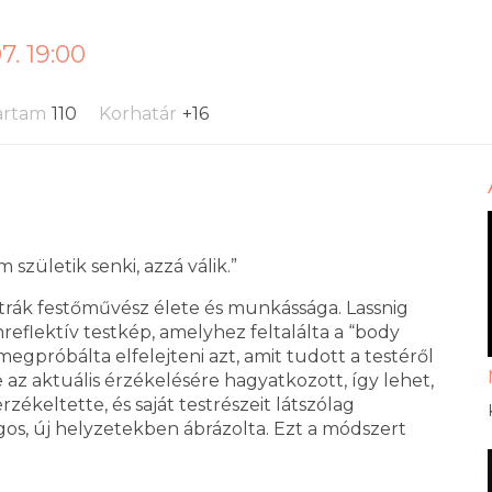
. 19:00
artam
110
Korhatár
+16
zületik senki, azzá válik.”
ztrák festőművész élete és munkássága. Lassnig
reflektív testkép, amelyhez feltalálta a “body
megpróbálta elfelejteni azt, amit tudott a testéről
e az aktuális érzékelésére hagyatkozott, így lehet,
ékeltette, és saját testrészeit látszólag
gos, új helyzetekben ábrázolta. Ezt a módszert