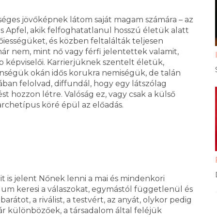
etséges jövőképnek látom saját magam számára – az
s Apfel, akik felfoghatatlanul hosszú életük alatt
ességüket, és közben feltalálták teljesen
r nem, mint nő vagy férfi jelentettek valamit,
képviselői. Karrierjüknek szentelt életük,
ségük okán idős korukra nemiségük, de talán
an felolvad, diffundál, hogy egy látszólag
t hozzon létre. Valóság ez, vagy csak a külső
archetípus köré épül az előadás.
it is jelent Nőnek lenni a mai és mindenkori
duum keresi a válaszokat, egymástól függetlenül és
átot, a riválist, a testvért, az anyát, olykor pedig
ár különbözőek, a társadalom által feléjük