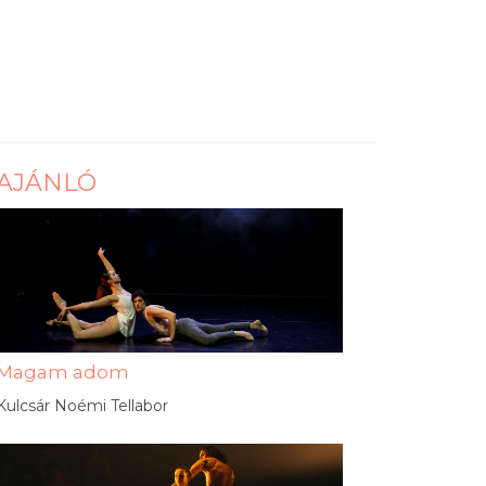
AJÁNLÓ
Magam adom
Kulcsár Noémi Tellabor