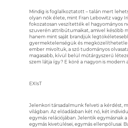
Mindig is foglalkoztatott – talán mert leh
olyan nők élete, mint Fran Lebowitz vagy Iri
fokozatosan veszítették el hagyományos női
szuverén attribútumaikat, amivel később má
hanem mint saját brandjük legtökéletesebb 
gyermektelenségük és megközelíthetetlen
ember mivoltuk, a szó tudományos olvasatáb
magasabb, kívül belül műtárgyszerű létezés
szem látja így? E köré a nagyon is modern 
EXIsT
Jelenkori társadalmunk felveti a kérdést, m
világban. Az előadásban két nő, két indivi
egymás relációjában. Jelentik egymásnak a bar
egymás kivetülései, egymás ellenpólusai. B