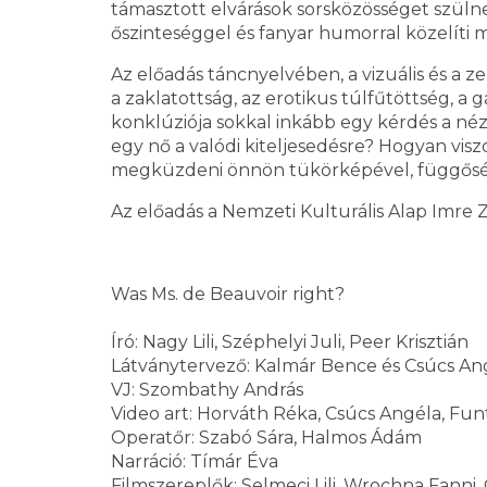
támasztott elvárások sorsközösséget szüln
őszinteséggel és fanyar humorral közelíti 
Az előadás táncnyelvében, a vizuális és a zen
a zaklatottság, az erotikus túlfűtöttség, a 
konklúziója sokkal inkább egy kérdés a néz
egy nő a valódi kiteljesedésre? Hogyan vi
megküzdeni önnön tükörképével, függősége
Az előadás a Nemzeti Kulturális Alap Imre
Was Ms. de Beauvoir right?
Író: Nagy Lili, Széphelyi Juli, Peer Krisztián
Látványtervező: Kalmár Bence és Csúcs An
VJ: Szombathy András
Video art: Horváth Réka, Csúcs Angéla, Funte
Operatőr: Szabó Sára, Halmos Ádám
Narráció: Tímár Éva
Filmszereplők: Selmeci Lili, Wrochna Fanni,