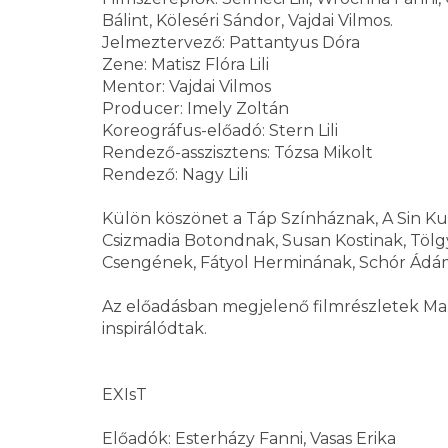
Bálint, Köleséri Sándor, Vajdai Vilmos.
Jelmeztervező: Pattantyus Dóra
Zene: Matisz Flóra Lili
Mentor: Vajdai Vilmos
Producer: Imely Zoltán
Koreográfus-előadó: Stern Lili
Rendező-asszisztens: Tózsa Mikolt
Rendező: Nagy Lili
Külön köszönet a Táp Színháznak, A Sin Ku
Csizmadia Botondnak, Susan Kostinak, Tölg
Csengének, Fátyol Herminának, Schór Ádám
Az előadásban megjelenő filmrészletek Ma
inspirálódtak.
EXIsT
Előadók: Esterházy Fanni, Vasas Erika