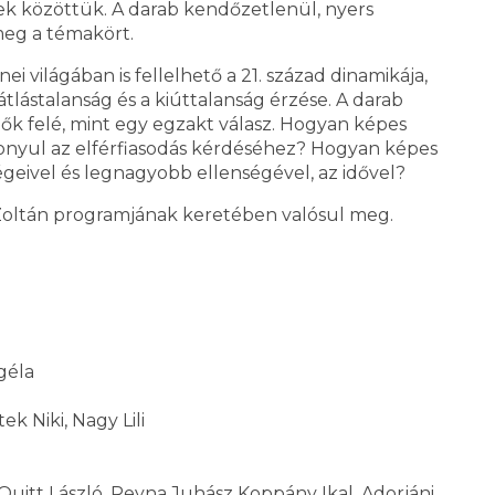
ek közöttük. A darab kendőzetlenül, nyers
meg a témakört.
ei világában is fellelhető a 21. század dinamikája,
gátlástalanság és a kiúttalanság érzése. A darab
ők felé, mint egy egzakt válasz. Hogyan képes
szonyul az elférfiasodás kérdéséhez? Hogyan képes
ivel és legnagyobb ellenségével, az idővel?
 Zoltán programjának keretében valósul meg.
géla
k Niki, Nagy Lili
 Quitt László, Reyna Juhász Koppány Ikal, Adorjáni