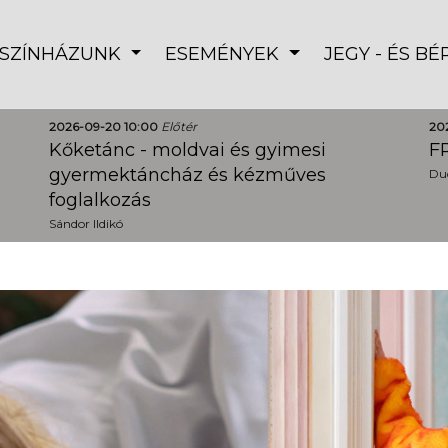
SZÍNHÁZUNK
ESEMÉNYEK
JEGY - ÉS B
2026-09-20 10:00
Előtér
20
Kőketánc - moldvai és gyimesi
FR
gyermektáncház és kézműves
Dud
foglalkozás
Sándor Ildikó