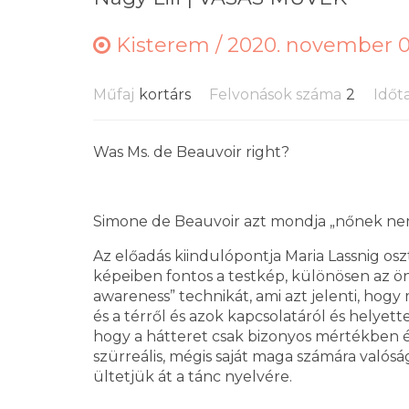
Kisterem /
2020. november 07
Műfaj
kortárs
Felvonások száma
2
Időt
Was Ms. de Beauvoir right?
Simone de Beauvoir azt mondja „nőnek nem s
Az előadás kiindulópontja Maria Lassnig os
képeiben fontos a testkép, különösen az ön
awareness” technikát, ami azt jelenti, hogy 
és a térről és azok kapcsolatáról és helyett
hogy a hátteret csak bizonyos mértékben érz
szürreális, mégis saját maga számára valósá
ültetjük át a tánc nyelvére.