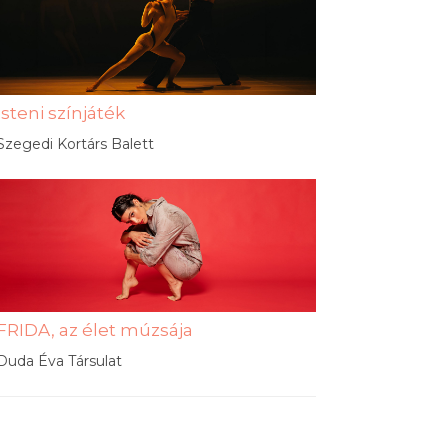
Isteni színjáték
Szegedi Kortárs Balett
FRIDA, az élet múzsája
Duda Éva Társulat