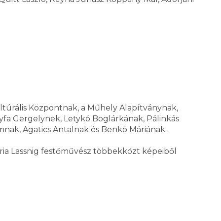
ltúrális Központnak, a Műhely Alapítványnak,
yfa Gergelynek, Letykó Boglárkának, Pálinkás
nak, Agatics Antalnak és Benkó Máriának.
ria Lassnig festőművész többekközt képeiből