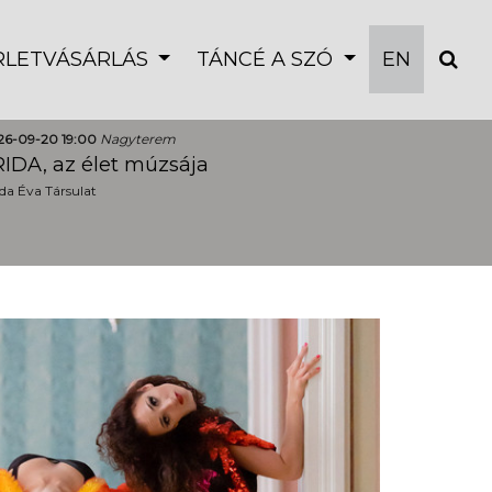
ÉRLETVÁSÁRLÁS
TÁNCÉ A SZÓ
EN
26-09-20 19:00
Nagyterem
IDA, az élet múzsája
a Éva Társulat