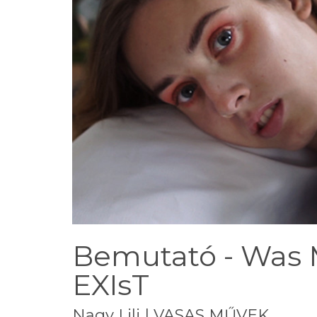
Bemutató - Was Ms
EXIsT
Nagy Lili | VASAS MŰVEK