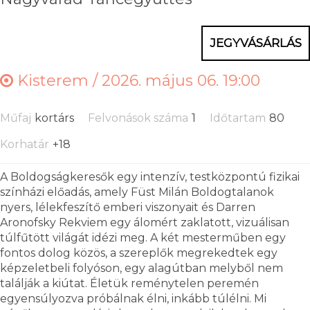
JEGYVÁSÁRLÁS
Kisterem /
2026. május 06. 19:00
Műfaj
kortárs
Felvonások száma
1
Időtartam
80
Korhatár
+18
A Boldogságkeresők egy intenzív, testközpontú fizikai
színházi előadás, amely Füst Milán Boldogtalanok
nyers, lélekfeszítő emberi viszonyait és Darren
Aronofsky Rekviem egy álomért zaklatott, vizuálisan
túlfűtött világát idézi meg. A két mesterműben egy
fontos dolog közös, a szereplők megrekedtek egy
képzeletbeli folyóson, egy alagútban melyből nem
találják a kiútat. Életük reménytelen peremén
egyensúlyozva próbálnak élni, inkább túlélni. Mi