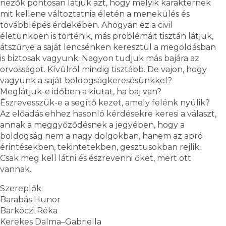
nézők pontosan látjuk azt, hogy melyik karakternek
mit kellene változtatnia életén a menekülés és
továbblépés érdekében. Ahogyan ez a civil
életünkben is történik, más problémáit tisztán látjuk,
átszűrve a saját lencsénken keresztül a megoldásban
is biztosak vagyunk. Nagyon tudjuk más bajára az
orvosságot. Kívülről mindig tisztább. De vajon, hogy
vagyunk a saját boldogságkeresésünkkel?
Meglátjuk-e időben a kiutat, ha baj van?
Észrevesszük-e a segítő kezet, amely felénk nyúlik?
Az előadás ehhez hasonló kérdésekre keresi a választ,
annak a meggyőződésnek a jegyében, hogy a
boldogság nem a nagy dolgokban, hanem az apró
érintésekben, tekintetekben, gesztusokban rejlik.
Csak meg kell látni és észrevenni őket, mert ott
vannak.
Szereplők:
Barabás Hunor
Barkóczi Réka
Kerekes Dalma–Gabriella