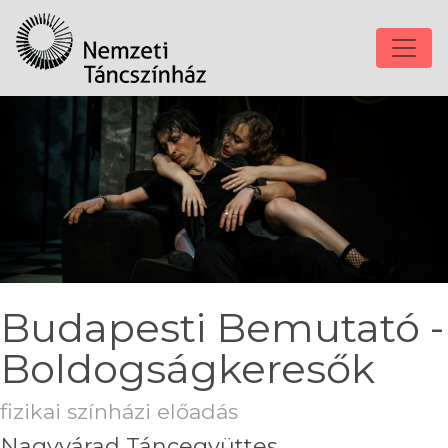
Budapesti Bemutató -
Boldogságkeresők
fizikai színházi előadás
Nagyvárad Táncegyüttes