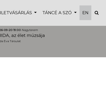
ÉRLETVÁSÁRLÁS
TÁNCÉ A SZÓ
EN
26-09-20 19:00
Nagyterem
IDA, az élet múzsája
a Éva Társulat