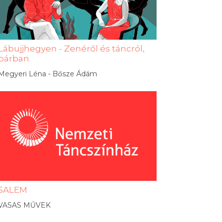
Lábujjhegyen - Zenéről és táncról,
párban
Megyeri Léna - Bősze Ádám
SALEM
VASAS MŰVEK