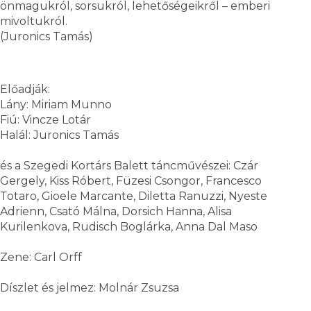
önmagukról, sorsukról, lehetőségeikről – emberi
mivoltukról.
(Juronics Tamás)
Előadják:
Lány: Miriam Munno
Fiú: Vincze Lotár
Halál: Juronics Tamás
és a Szegedi Kortárs Balett táncművészei: Czár
Gergely, Kiss Róbert, Füzesi Csongor, Francesco
Totaro, Gioele Marcante, Diletta Ranuzzi, Nyeste
Adrienn, Csató Málna, Dorsich Hanna, Alisa
Kurilenkova, Rudisch Boglárka, Anna Dal Maso
Zene: Carl Orff
Díszlet és jelmez: Molnár Zsuzsa