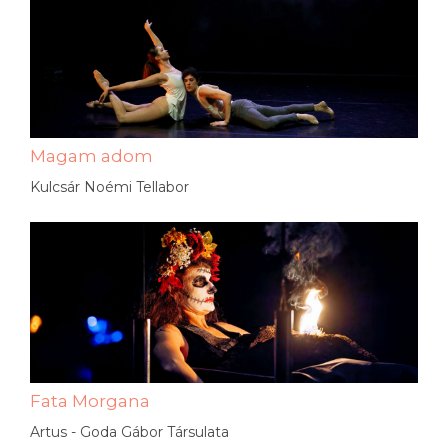
Magam adom
Kulcsár Noémi Tellabor
Fata Morgana
Artus - Goda Gábor Társulata