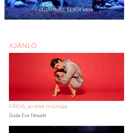
Fotó/Photo: ÉDER Vera
AJÁNLÓ
FRIDA, az élet múzsája
Duda Éva Társulat