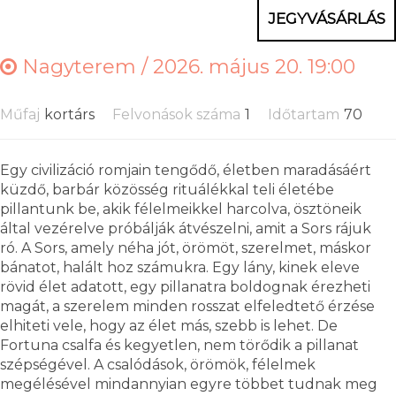
JEGYVÁSÁRLÁS
Nagyterem /
2026. május 20. 19:00
Műfaj
kortárs
Felvonások száma
1
Időtartam
70
Egy civilizáció romjain tengődő, életben maradásáért
küzdő, barbár közösség rituálékkal teli életébe
pillantunk be, akik félelmeikkel harcolva, ösztöneik
által vezérelve próbálják átvészelni, amit a Sors rájuk
ró. A Sors, amely néha jót, örömöt, szerelmet, máskor
bánatot, halált hoz számukra. Egy lány, kinek eleve
rövid élet adatott, egy pillanatra boldognak érezheti
magát, a szerelem minden rosszat elfeledtető érzése
elhiteti vele, hogy az élet más, szebb is lehet. De
Fortuna csalfa és kegyetlen, nem törődik a pillanat
szépségével. A csalódások, örömök, félelmek
megélésével mindannyian egyre többet tudnak meg