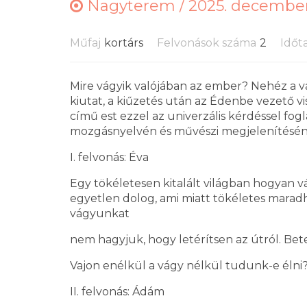
Nagyterem /
2025. december 
Műfaj
kortárs
Felvonások száma
2
Időt
Mire vágyik valójában az ember? Nehéz a vá
kiutat, a kiűzetés után az Édenbe vezető vi
című est ezzel az univerzális kérdéssel fogl
mozgásnyelvén és művészi megjelenítésén 
I. felvonás: Éva
Egy tökéletesen kitalált világban hogyan 
egyetlen dolog, ami miatt tökéletes maradh
vágyunkat
nem hagyjuk, hogy letérítsen az útról. Bet
Vajon enélkül a vágy nélkül tudunk-e élni
II. felvonás: Ádám