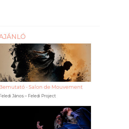
AJÁNLÓ
Bemutató - Salon de Mouvement
Feledi János – Feledi Project