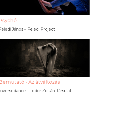
Psyché
Feledi János – Feledi Project
Bemutató - Az átváltozás
Inversedance - Fodor Zoltán Társulat