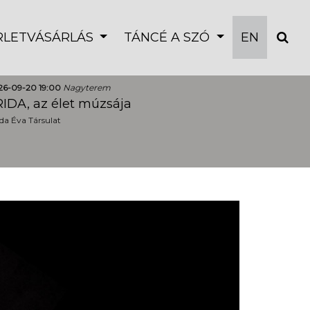
ÉRLETVÁSÁRLÁS
TÁNCÉ A SZÓ
EN
26-09-20 19:00
Nagyterem
IDA, az élet múzsája
a Éva Társulat