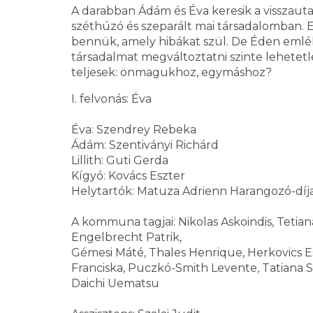
A darabban Ádám és Éva keresik a visszauta
széthúzó és szeparált mai társadalomban.
bennük, amely hibákat szül. De Éden emlék
társadalmat megváltoztatni szinte lehetetle
teljesek: önmagukhoz, egymáshoz?
I. felvonás: Éva
Éva: Szendrey Rebeka
Ádám: Szentiványi Richárd
Lillith: Guti Gerda
Kígyó: Kovács Eszter
Helytartók: Matuza Adrienn Harangozó-díjas
A kommuna tagjai: Nikolas Askoindis, Tetian
Engelbrecht Patrik,
Gémesi Máté, Thales Henrique, Herkovics Es
Franciska, Puczkó-Smith Levente, Tatiana Sh
Daichi Uematsu