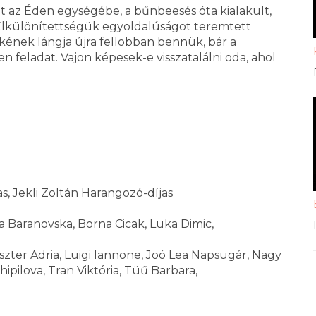
t az Éden egységébe, a bűnbeesés óta kialakult,
 Elkülönítettségük egyoldalúságot teremtett
ének lángja újra fellobban bennük, bár a
n feladat. Vajon képesek-e visszatalálni oda, ahol
, Jekli Zoltán Harangozó-díjas
a Baranovska, Borna Cicak, Luka Dimic,
zter Adria, Luigi Iannone, Joó Lea Napsugár, Nagy
ipilova, Tran Viktória, Tüű Barbara,