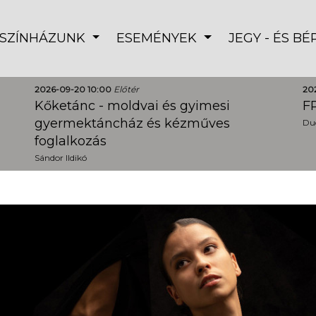
SZÍNHÁZUNK
ESEMÉNYEK
JEGY - ÉS B
2026-09-20 10:00
Előtér
20
Kőketánc - moldvai és gyimesi
FR
gyermektáncház és kézműves
Dud
foglalkozás
Sándor Ildikó