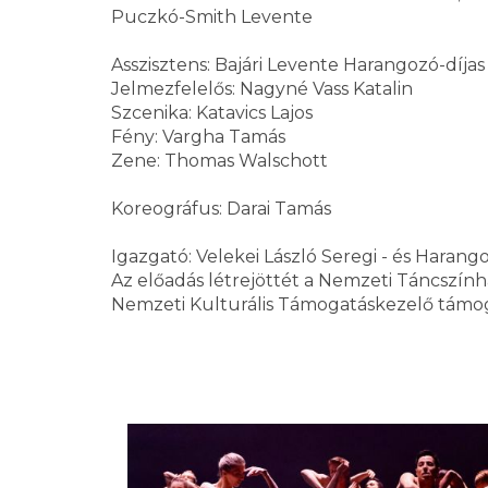
Puczkó-Smith Levente
Asszisztens: Bajári Levente Harangozó-díjas
Jelmezfelelős: Nagyné Vass Katalin
Szcenika: Katavics Lajos
Fény: Vargha Tamás
Zene: Thomas Walschott
Koreográfus: Darai Tamás
Igazgató: Velekei László Seregi - és Haran
Az előadás létrejöttét a Nemzeti Táncszínhá
Nemzeti Kulturális Támogatáskezelő támog