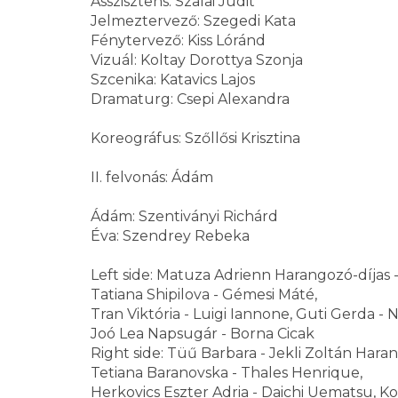
Asszisztens: Szalai Judit
Jelmeztervező: Szegedi Kata
Fénytervező: Kiss Lóránd
Vizuál: Koltay Dorottya Szonja
Szcenika: Katavics Lajos
Dramaturg: Csepi Alexandra
Koreográfus: Szőllősi Krisztina
II. felvonás: Ádám
Ádám: Szentiványi Richárd
Éva: Szendrey Rebeka
Left side: Matuza Adrienn Harangozó-díjas -
Tatiana Shipilova - Gémesi Máté,
Tran Viktória - Luigi Iannone, Guti Gerda - N
Joó Lea Napsugár - Borna Cicak
Right side: Tüű Barbara - Jekli Zoltán Haran
Tetiana Baranovska - Thales Henrique,
Herkovics Eszter Adria - Daichi Uematsu, Ko