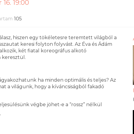
16. 19:00
artam
105
lasz, hiszen egy tökéletesre teremtett világból a
sszautat keresi folyton folyvást. Az Éva és Ádám
alkozik, két fiatal koreográfus alkotó
keresztül.
vágyakozhatunk ha minden optimális és teljes? Az
at a világunk, hogy a kíváncsiságból fakadó
eljesülésünk végbe jöhet-e a “rossz” nélkül
?