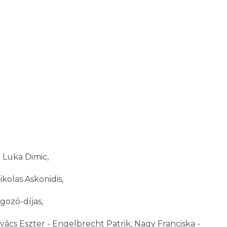
 Luka Dimic,
ikolas Askonidis,
gozó-díjas,
vács Eszter - Engelbrecht Patrik, Nagy Franciska -