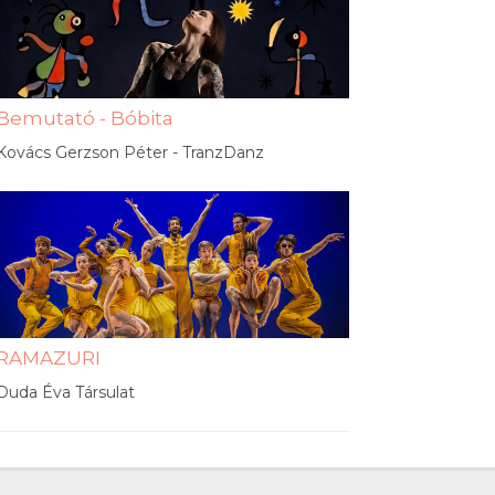
Bemutató - Bóbita
Kovács Gerzson Péter - TranzDanz
RAMAZURI
Duda Éva Társulat