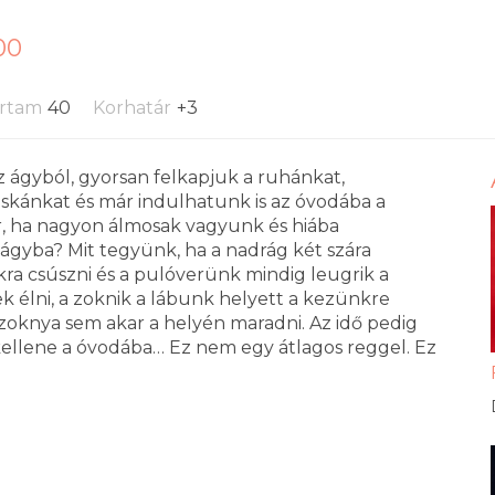
:00
artam
40
Korhatár
+3
 ágyból, gyorsan felkapjuk a ruhánkat,
áskánkat és már indulhatunk is az óvodába a
r, ha nagyon álmosak vagyunk és hiába
 ágyba? Mit tegyünk, ha a nadrág két szára
a csúszni és a pulóverünk mindig leugrik a
k élni, a zoknik a lábunk helyett a kezünkre
zoknya sem akar a helyén maradni. Az idő pedig
 kellene a óvodába… Ez nem egy átlagos reggel. Ez