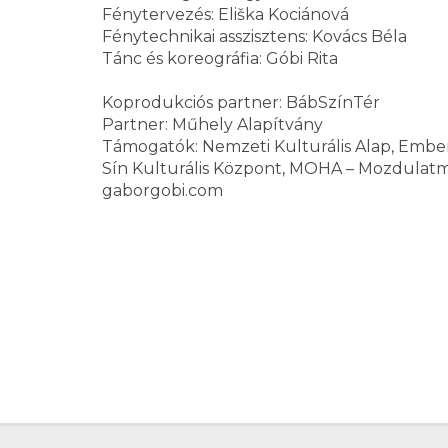
Fénytervezés: Eliška Kociánová
Fénytechnikai asszisztens: Kovács Béla
Tánc és koreográfia: Góbi Rita
Koprodukciós partner: BábSzínTér
Partner: Műhely Alapítvány
Támogatók: Nemzeti Kulturális Alap, Ember
Sín Kulturális Központ, MOHA – Mozdulatm
gaborgobi.com