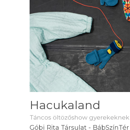
Hacukaland
Táncos öltözőshow gyerekeknek
Góbi Rita Társulat - BábSzínTér