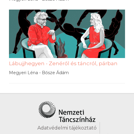
Lábujjhegyen - Zenéről és táncról, párban
Megyeri Léna - Bősze Ádám
Adatvédelmi tájékoztató