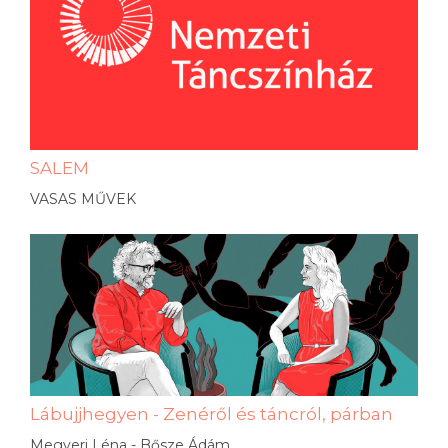
SALEM
VASAS MŰVEK
Lábujjhegyen - Zenéről és táncról, párban
Megyeri Léna - Bősze Ádám