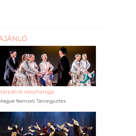
AJÁNLÓ
Kárpátok visszhangja
Magyar Nemzeti Táncegyüttes