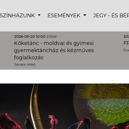
SZÍNHÁZUNK
ESEMÉNYEK
JEGY - ÉS B
2026-09-20 10:00
Előtér
20
Kőketánc - moldvai és gyimesi
FR
gyermektáncház és kézműves
Dud
foglalkozás
Sándor Ildikó