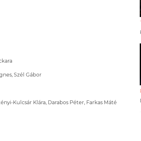
ckara
Ágnes, Szél Gábor
tényi-Kulcsár Klára, Darabos Péter, Farkas Máté