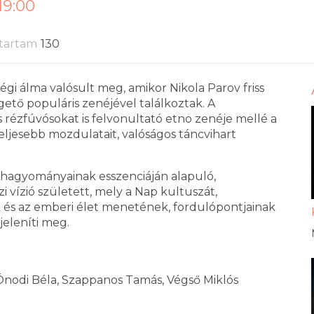
19:00
tartam
130
gi álma valósult meg, amikor Nikola Parov friss
ető populáris zenéjével találkoztak. A
 rézfúvósokat is felvonultató etno zenéje mellé a
jesebb mozdulatait, valóságos táncvihart
hagyományainak esszenciáján alapuló,
i vízió született, mely a Nap kultuszát,
k és az emberi élet menetének, fordulópontjainak
jeleníti meg.
 Ónodi Béla, Szappanos Tamás, Végső Miklós