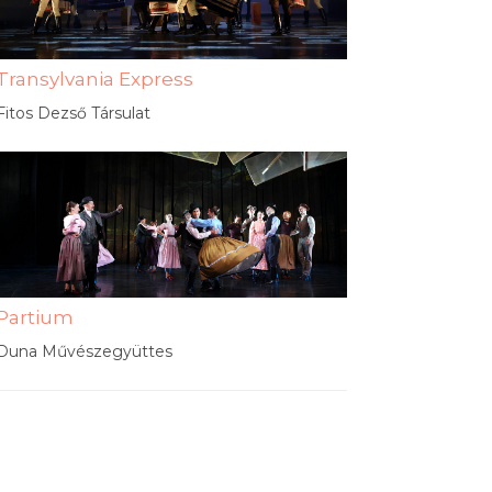
Transylvania Express
Fitos Dezső Társulat
Partium
Duna Művészegyüttes