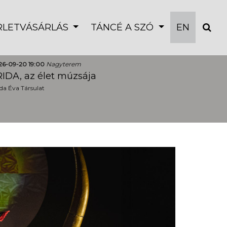
ÉRLETVÁSÁRLÁS
TÁNCÉ A SZÓ
EN
26-09-20 19:00
Nagyterem
IDA, az élet múzsája
a Éva Társulat