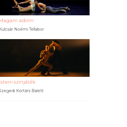
Magam adom
Kulcsár Noémi Tellabor
Isteni színjáték
Szegedi Kortárs Balett