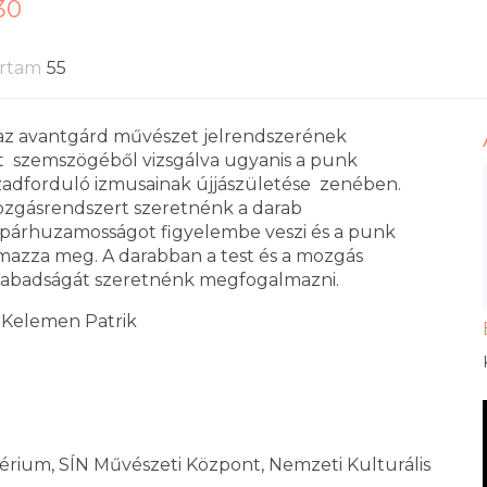
:30
artam
55
 az avantgárd művészet jelrendszerének
t szemszögéből vizsgálva ugyanis a punk
ázadforduló izmusainak újjászületése zenében.
ozgásrendszert szeretnénk a darab
a párhuzamosságot figyelembe veszi és a punk
lmazza meg. A darabban a test és a mozgás
 szabadságát szeretnénk megfogalmazni.
, Kelemen Patrik
térium, SÍN Művészeti Központ, Nemzeti Kulturális