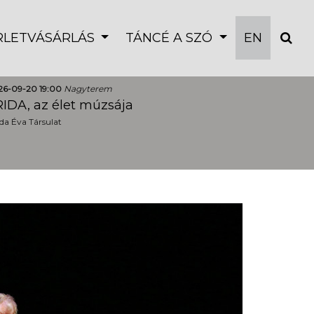
ÉRLETVÁSÁRLÁS
TÁNCÉ A SZÓ
EN
26-09-20 19:00
Nagyterem
IDA, az élet múzsája
a Éva Társulat