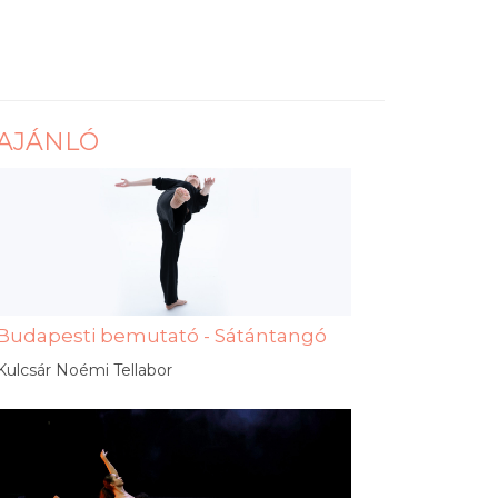
AJÁNLÓ
Budapesti bemutató - Sátántangó
Kulcsár Noémi Tellabor