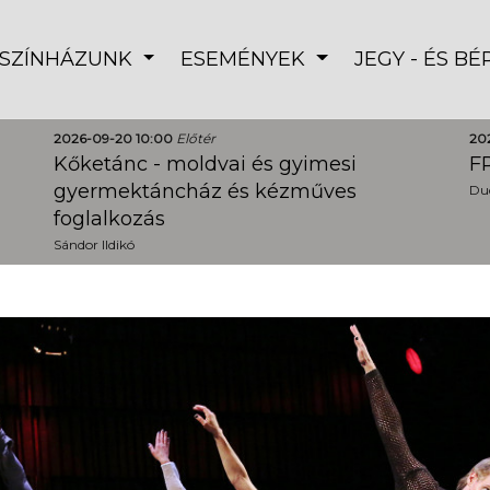
SZÍNHÁZUNK
ESEMÉNYEK
JEGY - ÉS B
2026-09-20 10:00
Előtér
20
Kőketánc - moldvai és gyimesi
FR
gyermektáncház és kézműves
Dud
foglalkozás
Sándor Ildikó