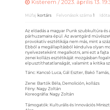
Kisterem /
2023. április 13. 19
Műfaj
kortárs
Felvonások száma
1
Időt
Az előadás a magyar Punk szubkultúra és
párhuzamaira épül. Az avantgárd művésze
provokatív esztétikája nem más, mint a sz
Ebből a megállapításból kiindulva olyan m
nyelvezeteként megalkotni, ami ezt a fajt
zenei kollázs esztétikáját mozgásban foga
elpusztíthatatlanságát, valamint a kritika
Tánc: Kancsó Luca, Gál Eszter, Bakó Tamás
Zene: Bartók Béla, Demolición, kollázs
Fény: Nagy Zoltán
Koreográfia: Nagy Zoltán
Támogatók: Kulturális és Innovációs Minisz