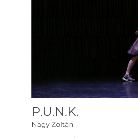
P.U.N.K.
Nagy Zoltán