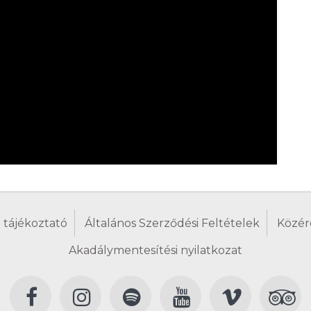
 tájékoztató
Általános Szerződési Feltételek
Közér
Akadálymentesítési nyilatkozat