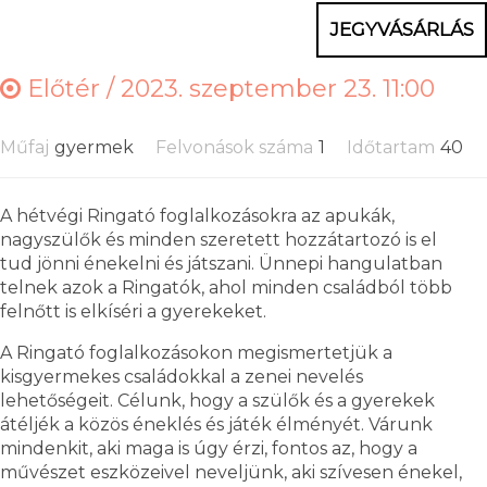
JEGYVÁSÁRLÁS
Előtér /
2023. szeptember 23. 11:00
Műfaj
gyermek
Felvonások száma
1
Időtartam
40
A hétvégi Ringató foglalkozásokra az apukák,
nagyszülők és minden szeretett hozzátartozó is el
tud jönni énekelni és játszani. Ünnepi hangulatban
telnek azok a Ringatók, ahol minden családból több
felnőtt is elkíséri a gyerekeket.
A Ringató foglalkozásokon megismertetjük a
kisgyermekes családokkal a zenei nevelés
lehetőségeit. Célunk, hogy a szülők és a gyerekek
átéljék a közös éneklés és játék élményét. Várunk
mindenkit, aki maga is úgy érzi, fontos az, hogy a
művészet eszközeivel neveljünk, aki szívesen énekel,