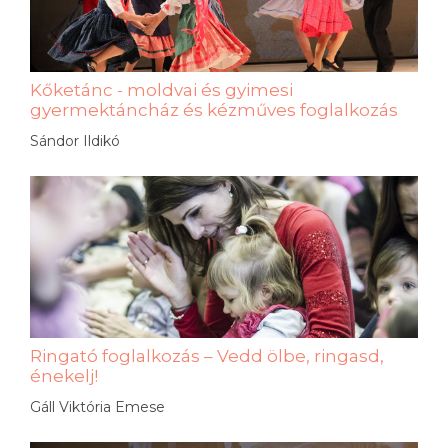
Kőketánc - moldvai és gyimesi
gyermektáncház és kézműves foglalkozás
Sándor Ildikó
Ringató foglalkozás – Vedd ölbe, ringasd,
énekelj!
Gáll Viktória Emese