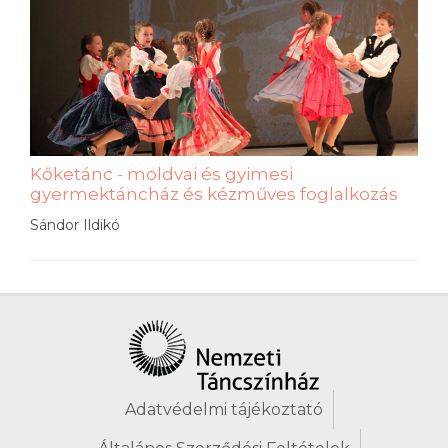
Kőketánc - moldvai és gyimesi
gyermektáncház és kézműves foglalkozás
Sándor Ildikó
Adatvédelmi tájékoztató