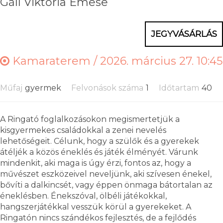
Gáll Viktória Emese
JEGYVÁSÁRLÁS
Kamaraterem /
2026. március 27. 10:45
Műfaj
gyermek
Felvonások száma
1
Időtartam
40
A Ringató foglalkozásokon megismertetjük a
kisgyermekes családokkal a zenei nevelés
lehetőségeit. Célunk, hogy a szülők és a gyerekek
átéljék a közös éneklés és játék élményét. Várunk
mindenkit, aki maga is úgy érzi, fontos az, hogy a
művészet eszközeivel neveljünk, aki szívesen énekel,
bővíti a dalkincsét, vagy éppen önmaga bátortalan az
éneklésben. Énekszóval, ölbéli játékokkal,
hangszerjátékkal vesszük körül a gyerekeket. A
Ringatón nincs szándékos fejlesztés, de a fejlődés