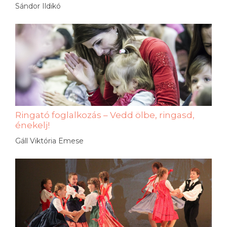
Sándor Ildikó
Ringató foglalkozás – Vedd ölbe, ringasd,
énekelj!
Gáll Viktória Emese