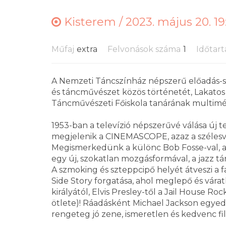
Kisterem /
2023. május 20. 19
Műfaj
extra
Felvonások száma
1
Időtar
A Nemzeti Táncszínház népszerű előadás-s
és táncművészet közös történetét, Lakatos 
Táncművészeti Főiskola tanárának multimé
1953-ban a televízió népszerűvé válása új tec
megjelenik a CINEMASCOPE, azaz a szélesvás
Megismerkedünk a különc Bob Fosse-val, aki
egy új, szokatlan mozgásformával, a jazz tá
A szmoking és szteppcipő helyét átveszi a f
Side Story forgatása, ahol meglepő és várat
királyától, Elvis Presley-től a Jail House Ro
ötlete)! Ráadásként Michael Jackson egyedi s
rengeteg jó zene, ismeretlen és kedvenc fi