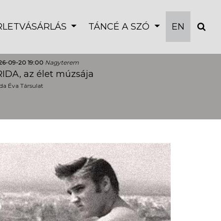
ÉRLETVÁSÁRLÁS
TÁNCÉ A SZÓ
EN
26-09-20 19:00
Nagyterem
IDA, az élet múzsája
a Éva Társulat