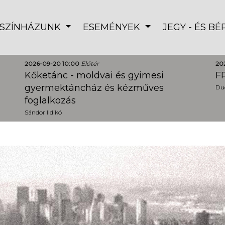
SZÍNHÁZUNK
ESEMÉNYEK
JEGY - ÉS B
2026-09-20 10:00
Előtér
20
Kőketánc - moldvai és gyimesi
FR
gyermektáncház és kézműves
Dud
foglalkozás
Sándor Ildikó