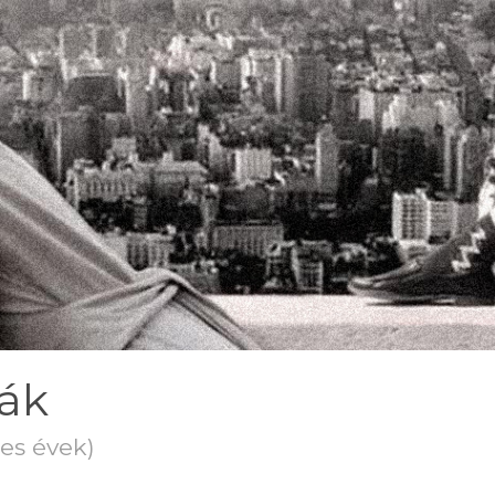
kák
es évek)