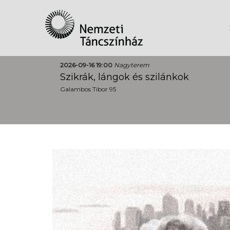
2026-09-16 19:00
Nagyterem
Szikrák, lángok és szilánkok
Galambos Tibor 95