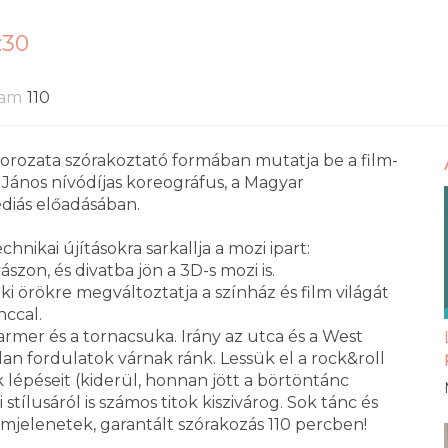
:30
tam
110
orozata szórakoztató formában mutatja be a film-
János nívódíjas koreográfus, a Magyar
diás előadásában.
hnikai újításokra sarkallja a mozi ipart:
zon, és divatba jön a 3D-s mozi is.
 örökre megváltoztatja a színház és film világát
nccal.
armer és a tornacsuka. Irány az utca és a West
lan fordulatok várnak ránk. Lessük el a rock&roll
ck lépéseit (kiderül, honnan jött a börtöntánc
tílusáról is számos titok kiszivárog. Sok tánc és
lmjelenetek, garantált szórakozás 110 percben!