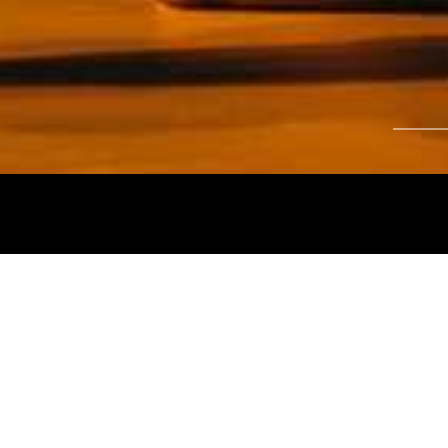
Tájékoztatjuk kedves nézőinket, hogy a
Nemz
és az
Intermezzo Buda Kávézó, 2026. júli
között
zárva tart.