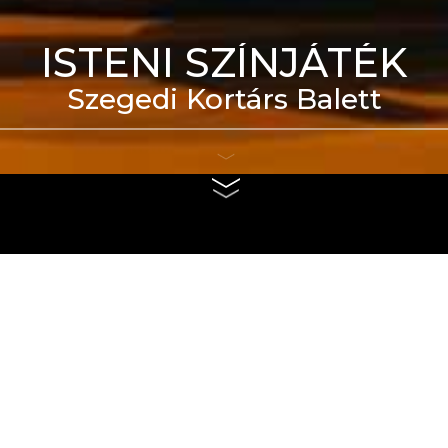
ISTENI SZÍNJÁTÉK
Szegedi Kortárs Balett
eti Táncszínház épülete
us 4. és szeptember 6.