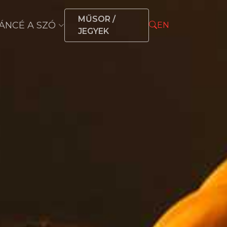
MŰSOR /
ÁNCÉ A SZÓ
EN
JEGYEK