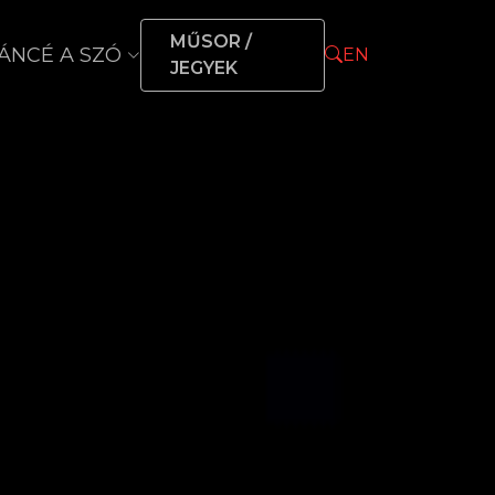
MŰSOR /
ÁNCÉ A SZÓ
EN
JEGYEK