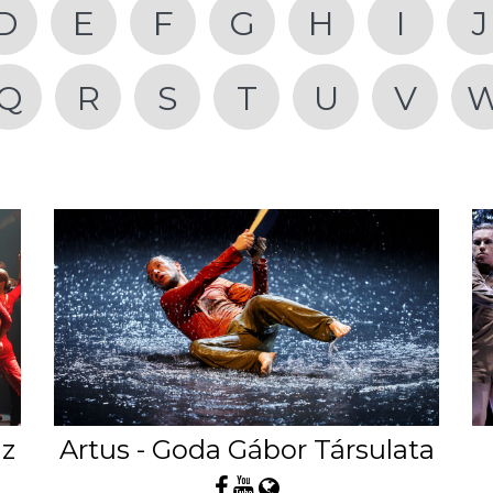
D
E
F
G
H
I
J
Q
R
S
T
U
V
áz
Artus - Goda Gábor Társulata