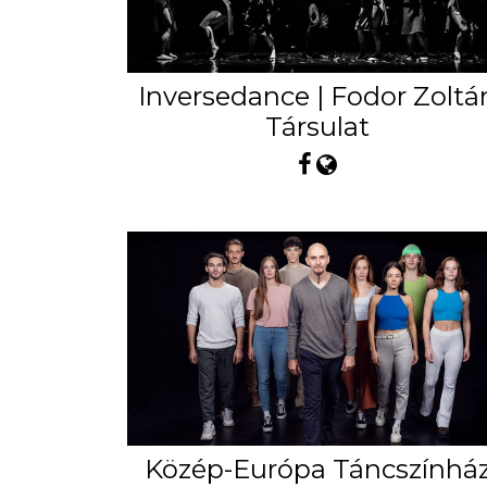
Inversedance | Fodor Zoltá
Társulat
Közép-Európa Táncszínhá