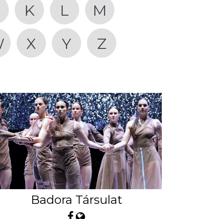
K
L
M
W
X
Y
Z
Badora Társulat