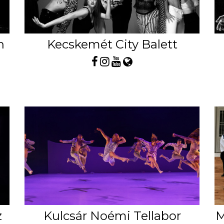
n
Kecskemét City Balett
z
Kulcsár Noémi Tellabor
M