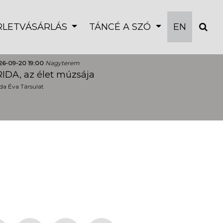
ÉRLETVÁSÁRLÁS
TÁNCÉ A SZÓ
EN
26-09-20 19:00
Nagyterem
IDA, az élet múzsája
a Éva Társulat