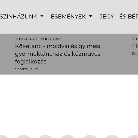
SZÍNHÁZUNK
ESEMÉNYEK
JEGY - ÉS B
2026-09-20 10:00
Előtér
20
Kőketánc - moldvai és gyimesi
FR
gyermektáncház és kézműves
Dud
foglalkozás
Sándor Ildikó