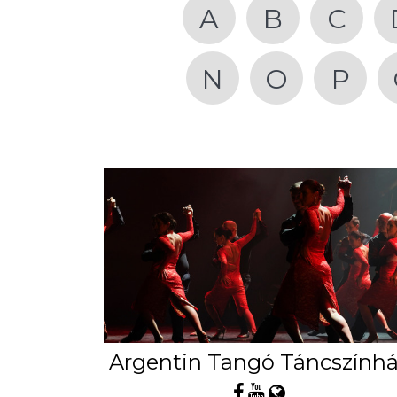
A
B
C
N
O
P
Argentin Tangó Táncszính