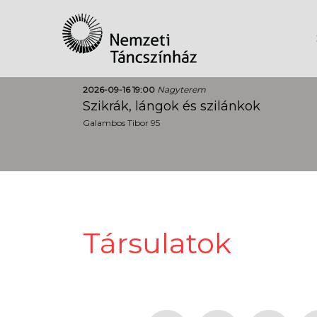
2026-09-16 19:00
Nagyterem
Szikrák, lángok és szilánkok
Galambos Tibor 95
Társulatok