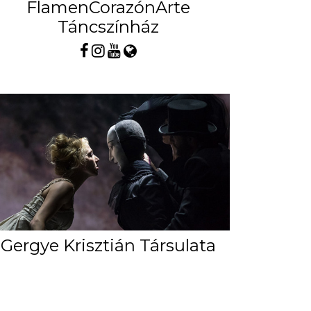
FlamenCorazónArte
Táncszínház
Gergye Krisztián Társulata