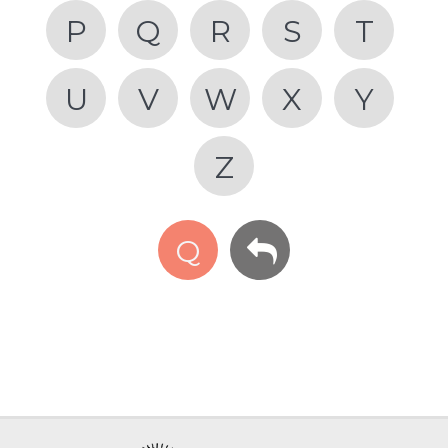
P
Q
R
S
T
U
V
W
X
Y
Z
Q