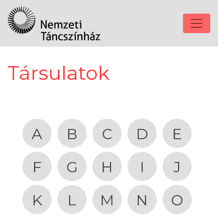
Társulatok
A
B
C
D
E
F
G
H
I
J
K
L
M
N
O