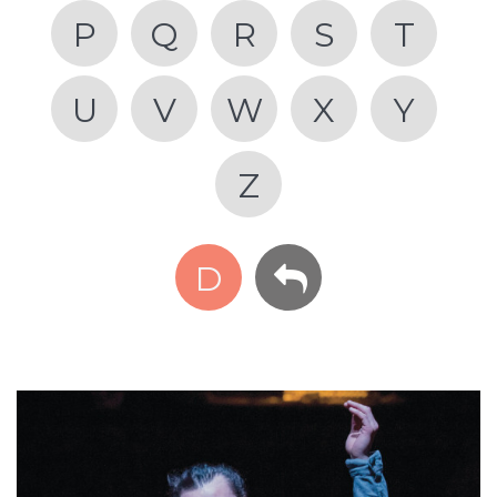
P
Q
R
S
T
U
V
W
X
Y
Z
D