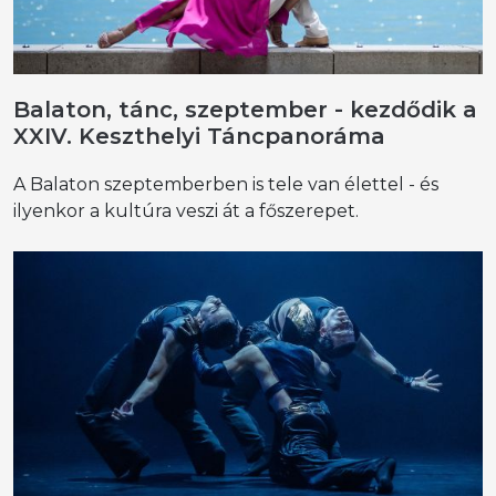
Balaton, tánc, szeptember - kezdődik a
XXIV. Keszthelyi Táncpanoráma
A Balaton szeptemberben is tele van élettel - és
ilyenkor a kultúra veszi át a főszerepet.