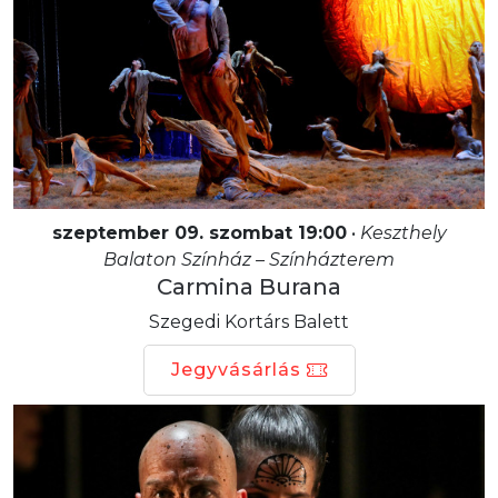
szeptember 09. szombat 19:00
•
Keszthely
Balaton Színház – Színházterem
Carmina Burana
Szegedi Kortárs Balett
Jegyvásárlás