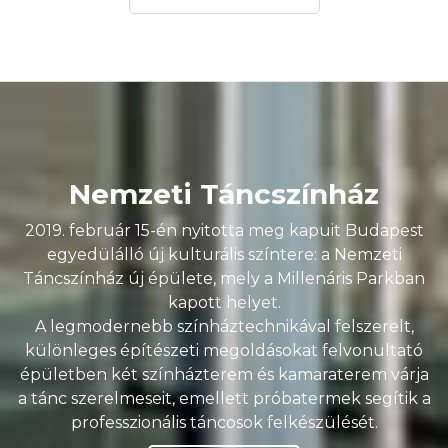
Nemzeti Táncszínház
2019. február 15-én nyitotta meg kapuit Budapest
egyedülálló új kulturális színtere: a Nemzeti
Táncszínház új épülete, mely a Millenáris Parkban
kapott helyet.
A legmodernebb színháztechnikával felszerelt,
különleges építészeti megoldásokat felvonultató
épületben két színházterem és kamaraterem várja
a tánc szerelmeseit, emellett próbatermek segítik a
professzionális táncosok felkészülését.