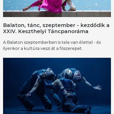
Balaton, tánc, szeptember - kezdődik a
XXIV. Keszthelyi Táncpanoráma
A Balaton szeptemberben is tele van élettel - és
ilyenkor a kultúra veszi át a főszerepet.