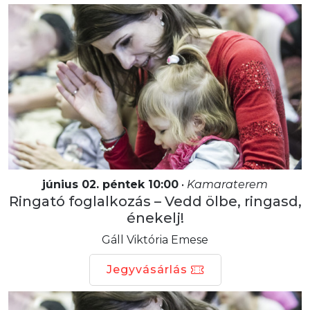
június 02. péntek 10:00
•
Kamaraterem
Ringató foglalkozás – Vedd ölbe, ringasd,
énekelj!
Gáll Viktória Emese
Jegyvásárlás