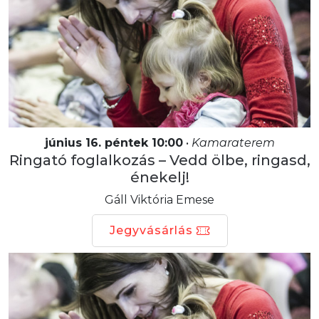
június 16. péntek 10:00
•
Kamaraterem
Ringató foglalkozás – Vedd ölbe, ringasd,
énekelj!
Gáll Viktória Emese
Jegyvásárlás