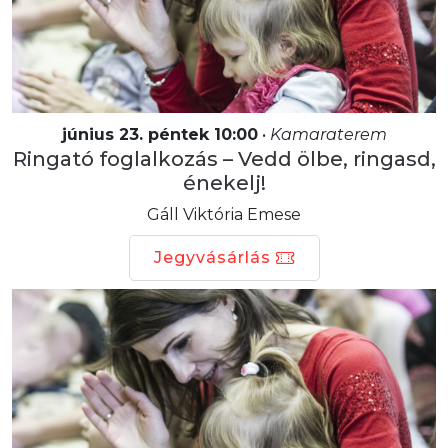
június 23. péntek 10:00
•
Kamaraterem
Ringató foglalkozás – Vedd ölbe, ringasd,
énekelj!
Gáll Viktória Emese
Jegyvásárlás