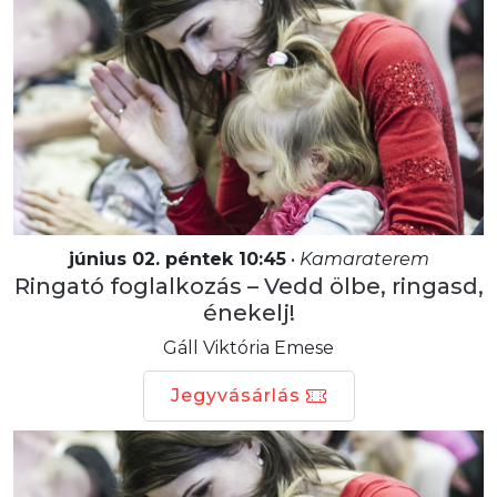
június 02. péntek 10:45
•
Kamaraterem
Ringató foglalkozás – Vedd ölbe, ringasd,
énekelj!
Gáll Viktória Emese
Jegyvásárlás