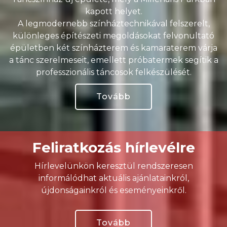
kapott helyet.
A legmodernebb színháztechnikával felszerelt,
különleges építészeti megoldásokat felvonultató
épületben két színházterem és kamaraterem várja
a tánc szerelmeseit, emellett próbatermek segítik a
professzionális táncosok felkészülését.
Tovább
Feliratkozás hírlevélre
Hírlevelünkön keresztül rendszeresen
informálódhat aktuális ajánlatainkról,
újdonságainkról és eseményeinkről.
Tovább