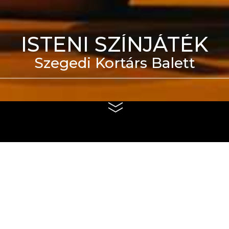
ISTENI SZÍNJÁTÉK
Szegedi Kortárs Balett
eti Táncszínház épülete
us 4. és szeptember 6.