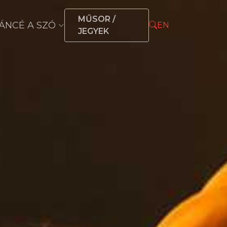
MŰSOR /
ÁNCÉ A SZÓ
EN
JEGYEK