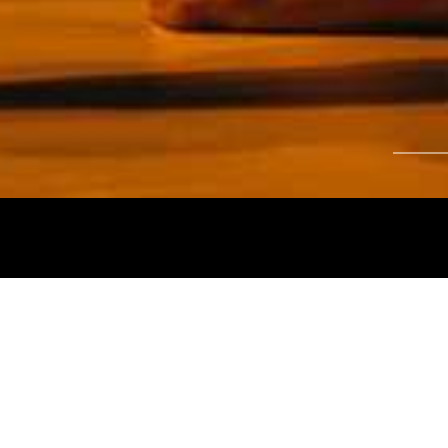
Tájékoztatjuk kedves nézőinket, hogy a
Nemz
és az
Intermezzo Buda Kávézó, 2026. júli
között
zárva tart.