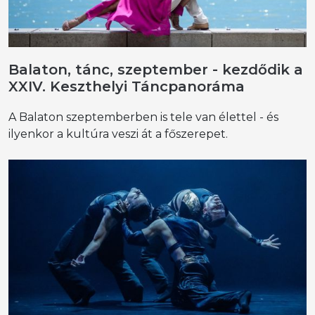
Balaton, tánc, szeptember - kezdődik a
XXIV. Keszthelyi Táncpanoráma
A Balaton szeptemberben is tele van élettel - és
ilyenkor a kultúra veszi át a főszerepet.