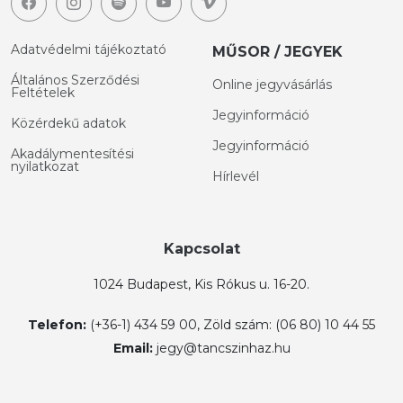
Adatvédelmi tájékoztató
MŰSOR / JEGYEK
Általános Szerződési
Online jegyvásárlás
Feltételek
Jegyinformáció
Közérdekű adatok
Jegyinformáció
Akadálymentesítési
nyilatkozat
Hírlevél
Kapcsolat
1024 Budapest, Kis Rókus u. 16-20.
Telefon:
(+36-1) 434 59 00, Zöld szám: (06 80) 10 44 55
Email:
jegy@tancszinhaz.hu