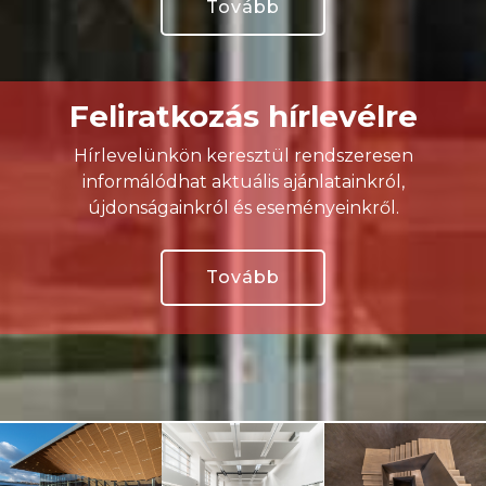
Tovább
Feliratkozás hírlevélre
Hírlevelünkön keresztül rendszeresen
informálódhat aktuális ajánlatainkról,
újdonságainkról és eseményeinkről.
Tovább