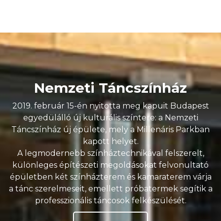
Nemzeti Táncszínház
2019. február 15-én nyitotta meg kapuit Budapest
egyedülálló új kulturális színtere: a Nemzeti
Táncszínház új épülete, mely a Millenáris Parkban
kapott helyet.
A legmodernebb színháztechnikával felszerelt,
különleges építészeti megoldásokat felvonultató
épületben két színházterem és kamaraterem várja
a tánc szerelmeseit, emellett próbatermek segítik a
professzionális táncosok felkészülését.