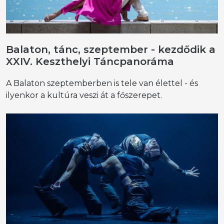
Balaton, tánc, szeptember - kezdődik a
XXIV. Keszthelyi Táncpanoráma
A Balaton szeptemberben is tele van élettel - és
ilyenkor a kultúra veszi át a főszerepet.