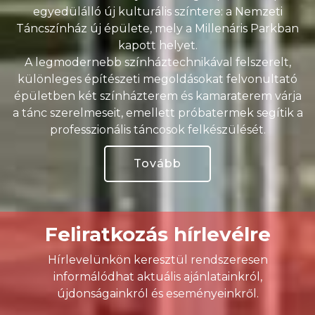
egyedülálló új kulturális színtere: a Nemzeti
Táncszínház új épülete, mely a Millenáris Parkban
kapott helyet.
A legmodernebb színháztechnikával felszerelt,
különleges építészeti megoldásokat felvonultató
épületben két színházterem és kamaraterem várja
a tánc szerelmeseit, emellett próbatermek segítik a
professzionális táncosok felkészülését.
Tovább
Feliratkozás hírlevélre
Hírlevelünkön keresztül rendszeresen
informálódhat aktuális ajánlatainkról,
újdonságainkról és eseményeinkről.