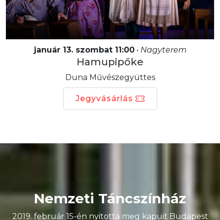
január 13. szombat 11:00
•
Nagyterem
Hamupipőke
Duna Művészegyüttes
Jegyvásárlás
Nemzeti Táncszínház
2019. február 15-én nyitotta meg kapuit Budapest