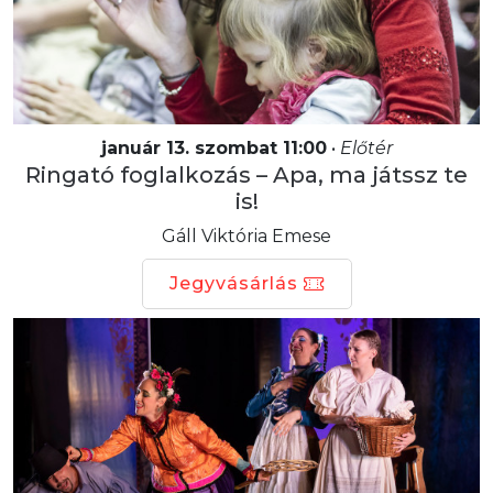
január 13. szombat 11:00
•
Előtér
Ringató foglalkozás – Apa, ma játssz te
is!
Gáll Viktória Emese
Jegyvásárlás