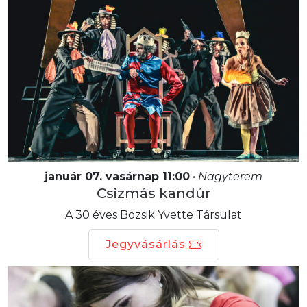
január 07. vasárnap 11:00
•
Nagyterem
Csizmás kandúr
A 30 éves Bozsik Yvette Társulat
Jegyvásárlás