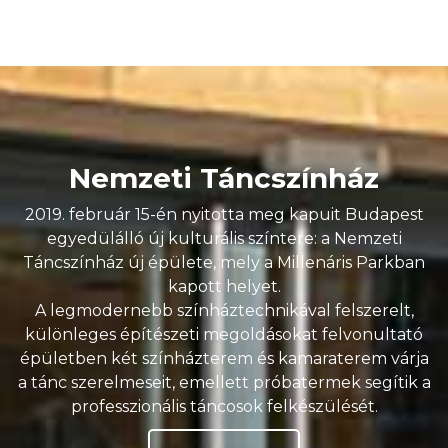
Nemzeti Táncszínház
2019. február 15-én nyitotta meg kapuit Budapest
egyedülálló új kulturális színtere: a Nemzeti
Táncszínház új épülete, mely a Millenáris Parkban
kapott helyet.
A legmodernebb színháztechnikával felszerelt,
különleges építészeti megoldásokat felvonultató
épületben két színházterem és kamaraterem várja
a tánc szerelmeseit, emellett próbatermek segítik a
professzionális táncosok felkészülését.