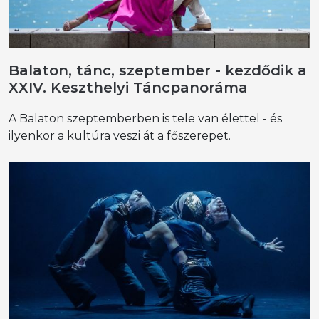
Balaton, tánc, szeptember - kezdődik a
XXIV. Keszthelyi Táncpanoráma
A Balaton szeptemberben is tele van élettel - és
ilyenkor a kultúra veszi át a főszerepet.