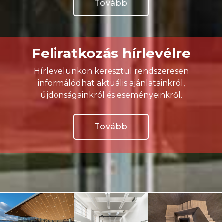
Tovább
Feliratkozás hírlevélre
Hírlevelünkön keresztül rendszeresen
informálódhat aktuális ajánlatainkról,
újdonságainkról és eseményeinkről.
Tovább