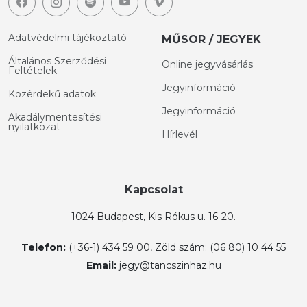
Adatvédelmi tájékoztató
MŰSOR / JEGYEK
Általános Szerződési
Online jegyvásárlás
Feltételek
Jegyinformáció
Közérdekű adatok
Jegyinformáció
Akadálymentesítési
nyilatkozat
Hírlevél
Kapcsolat
1024 Budapest, Kis Rókus u. 16-20.
Telefon:
(+36-1) 434 59 00, Zöld szám: (06 80) 10 44 55
Email:
jegy@tancszinhaz.hu