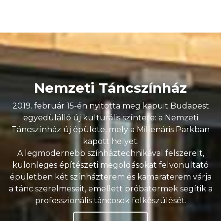
Nemzeti Táncszínház
2019. február 15-én nyitotta meg kapuit Budapest
egyedülálló új kulturális színtere: a Nemzeti
Táncszínház új épülete, mely a Millenáris Parkban
kapott helyet.
A legmodernebb színháztechnikával felszerelt,
különleges építészeti megoldásokat felvonultató
épületben két színházterem és kamaraterem várja
a tánc szerelmeseit, emellett próbatermek segítik a
professzionális táncosok felkészülését.