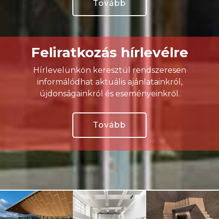
Tovább
Feliratkozás hírlevélre
Hírlevelünkön keresztül rendszeresen
informálódhat aktuális ajánlatainkról,
újdonságainkról és eseményeinkről.
Tovább