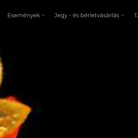
Események
Jegy - és bérletvásárlás
T