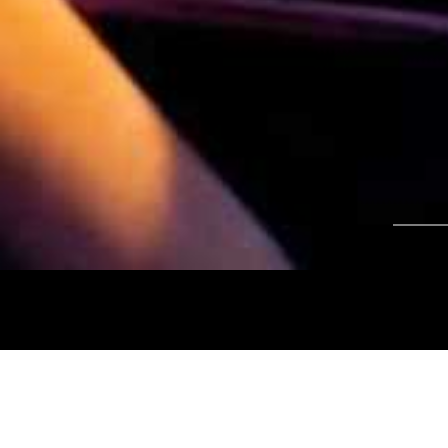
Tájékoztatjuk kedves nézőinket, hogy a
Nemz
és az
Intermezzo Buda Kávézó, 2026. júli
között
zárva tart.