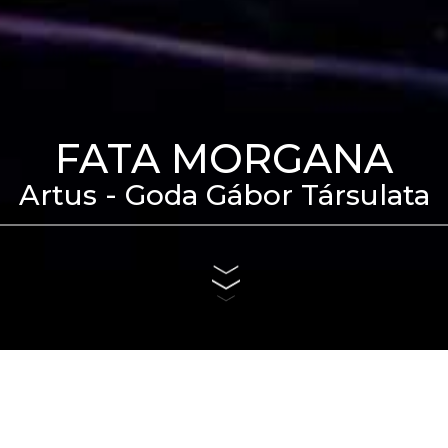
FATA MORGANA
Artus - Goda Gábor Társulata
eti Táncszínház épülete
us 4. és szeptember 6.