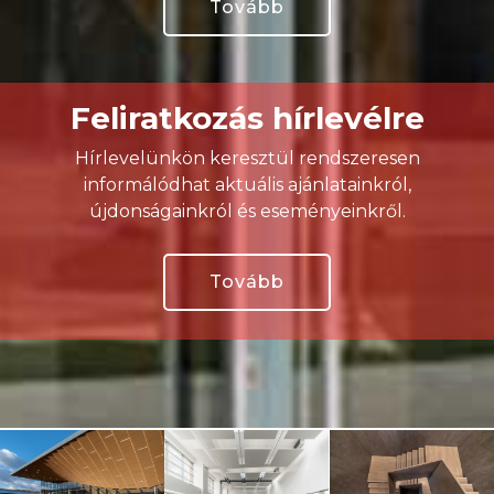
Tovább
Feliratkozás hírlevélre
Hírlevelünkön keresztül rendszeresen
informálódhat aktuális ajánlatainkról,
újdonságainkról és eseményeinkről.
Tovább