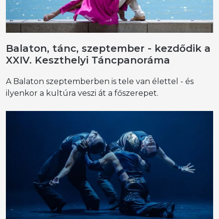
Balaton, tánc, szeptember - kezdődik a
XXIV. Keszthelyi Táncpanoráma
A Balaton szeptemberben is tele van élettel - és
ilyenkor a kultúra veszi át a főszerepet.