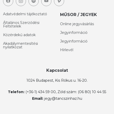
Adatvédelmi tájékoztató
MŰSOR / JEGYEK
Általános Szerződési
Online jegyvásárlás
Feltételek
Jegyinformáció
Közérdekű adatok
Jegyinformáció
Akadálymentesítési
nyilatkozat
Hírlevél
Kapcsolat
1024 Budapest, Kis Rókus u. 16-20.
Telefon:
(+36-1) 434 59 00, Zöld szám: (06 80) 10 44 55
Email:
jegy@tancszinhaz.hu