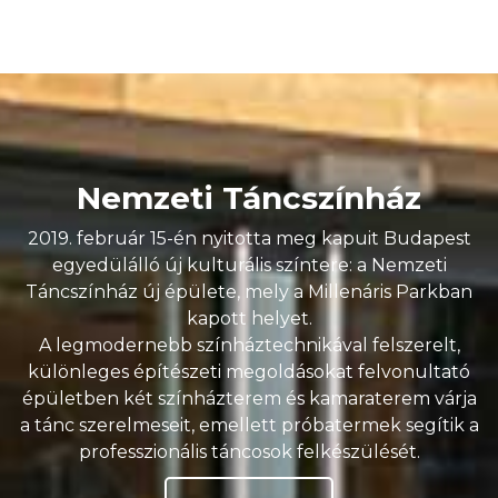
Nemzeti Táncszínház
2019. február 15-én nyitotta meg kapuit Budapest
egyedülálló új kulturális színtere: a Nemzeti
Táncszínház új épülete, mely a Millenáris Parkban
kapott helyet.
A legmodernebb színháztechnikával felszerelt,
különleges építészeti megoldásokat felvonultató
épületben két színházterem és kamaraterem várja
a tánc szerelmeseit, emellett próbatermek segítik a
professzionális táncosok felkészülését.