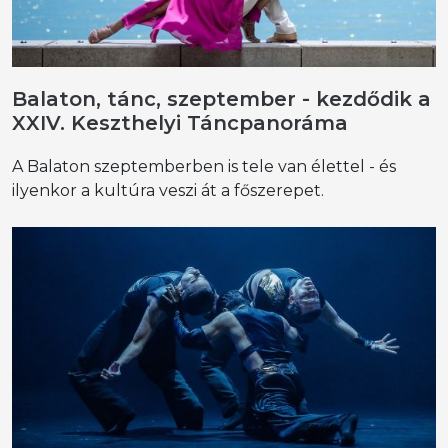
Balaton, tánc, szeptember - kezdődik a
XXIV. Keszthelyi Táncpanoráma
A Balaton szeptemberben is tele van élettel - és
ilyenkor a kultúra veszi át a főszerepet.