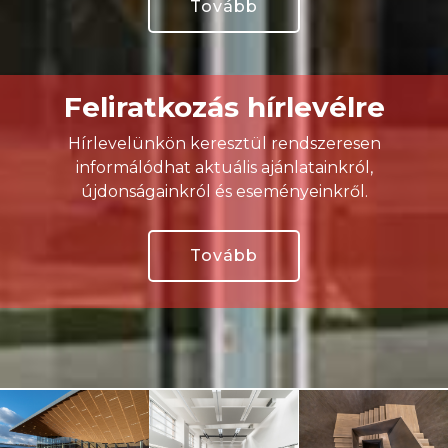
Tovább
Feliratkozás hírlevélre
Hírlevelünkön keresztül rendszeresen
informálódhat aktuális ajánlatainkról,
újdonságainkról és eseményeinkről.
Tovább