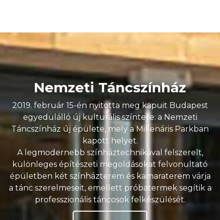
Nemzeti Táncszínház
2019. február 15-én nyitotta meg kapuit Budapest
egyedülálló új kulturális színtere: a Nemzeti
Táncszínház új épülete, mely a Millenáris Parkban
kapott helyet.
A legmodernebb színháztechnikával felszerelt,
különleges építészeti megoldásokat felvonultató
épületben két színházterem és kamaraterem várja
a tánc szerelmeseit, emellett próbatermek segítik a
professzionális táncosok felkészülését.