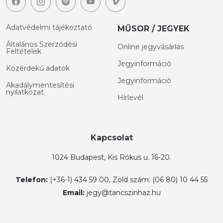
Adatvédelmi tájékoztató
MŰSOR / JEGYEK
Általános Szerződési
Online jegyvásárlás
Feltételek
Jegyinformáció
Közérdekű adatok
Jegyinformáció
Akadálymentesítési
nyilatkozat
Hírlevél
Kapcsolat
1024 Budapest, Kis Rókus u. 16-20.
Telefon:
(+36-1) 434 59 00, Zöld szám: (06 80) 10 44 55
Email:
jegy@tancszinhaz.hu