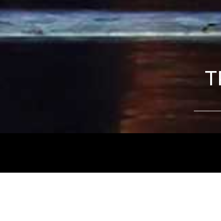
T
Tájékoztatjuk kedves nézőinket, hogy a
Nemz
és az
Intermezzo Buda Kávézó, 2026. júli
között
zárva tart.