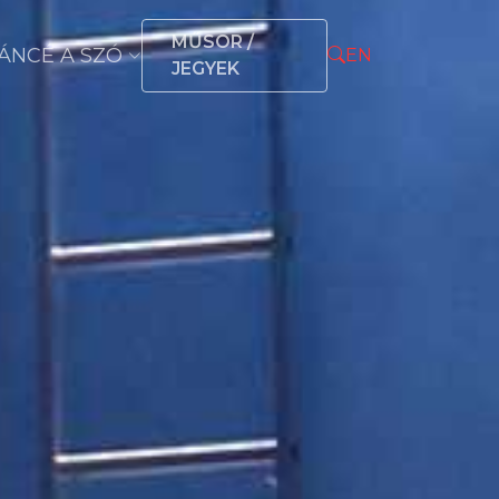
MŰSOR /
ÁNCÉ A SZÓ
EN
JEGYEK