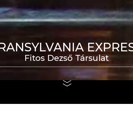
RANSYLVANIA EXPRE
Fitos Dezső Társulat
eti Táncszínház épülete
us 4. és szeptember 6.