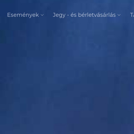
Események
Jegy - és bérletvásárlás
T