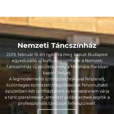
Nemzeti Táncszínház
2019. február 15-én nyitotta meg kapuit Budapest
egyedülálló új kulturális színtere: a Nemzeti
Táncszínház új épülete, mely a Millenáris Parkban
kapott helyet.
A legmodernebb színháztechnikával felszerelt,
különleges építészeti megoldásokat felvonultató
épületben két színházterem és kamaraterem várja
a tánc szerelmeseit, emellett próbatermek segítik a
professzionális táncosok felkészülését.