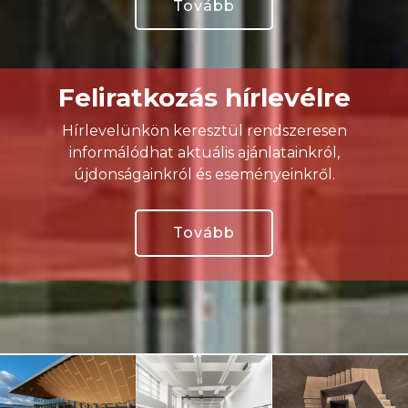
Tovább
Feliratkozás hírlevélre
Hírlevelünkön keresztül rendszeresen
informálódhat aktuális ajánlatainkról,
újdonságainkról és eseményeinkről.
Tovább