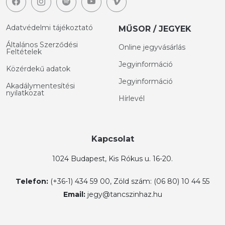
Adatvédelmi tájékoztató
MŰSOR / JEGYEK
Általános Szerződési
Online jegyvásárlás
Feltételek
Jegyinformáció
Közérdekű adatok
Jegyinformáció
Akadálymentesítési
nyilatkozat
Hírlevél
Kapcsolat
1024 Budapest, Kis Rókus u. 16-20.
Telefon:
(+36-1) 434 59 00, Zöld szám: (06 80) 10 44 55
Email:
jegy@tancszinhaz.hu