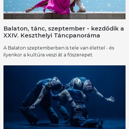
Balaton, tánc, szeptember - kezdődik a
XXIV. Keszthelyi Táncpanoráma
A Balaton szeptemberben is tele van élettel - és
ilyenkor a kultúra veszi át a főszerepet.