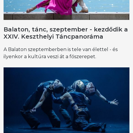
Balaton, tánc, szeptember - kezdődik a
XXIV. Keszthelyi Táncpanoráma
A Balaton szeptemberben is tele van élettel - és
ilyenkor a kultúra veszi át a főszerepet.