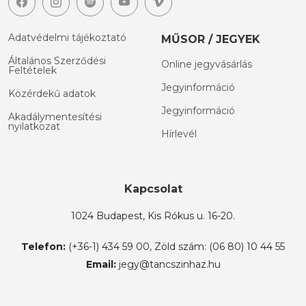
Adatvédelmi tájékoztató
MŰSOR / JEGYEK
Általános Szerződési
Online jegyvásárlás
Feltételek
Jegyinformáció
Közérdekű adatok
Jegyinformáció
Akadálymentesítési
nyilatkozat
Hírlevél
Kapcsolat
1024 Budapest, Kis Rókus u. 16-20.
Telefon:
(+36-1) 434 59 00, Zöld szám: (06 80) 10 44 55
Email:
jegy@tancszinhaz.hu