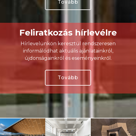
Tovább
Feliratkozás hírlevélre
Hírlevelünkön keresztül rendszeresen
informálódhat aktuális ajánlatainkról,
újdonságainkról és eseményeinkről.
Tovább