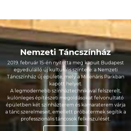
Nemzeti Táncszínház
2019. február 15-én nyitotta meg kapuit Budapest
egyedülálló új kulturális színtere: a Nemzeti
Táncszínház új épülete, mely a Millenáris Parkban
kapott helyet.
A legmodernebb színháztechnikával felszerelt,
különleges építészeti megoldásokat felvonultató
épületben két színházterem és kamaraterem várja
a tánc szerelmeseit, emellett próbatermek segítik a
professzionális táncosok felkészülését.