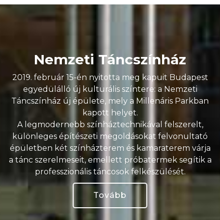
Nemzeti Táncszínház
2019. február 15-én nyitotta meg kapuit Budapest
egyedülálló új kulturális színtere: a Nemzeti
Táncszínház új épülete, mely a Millenáris Parkban
kapott helyet.
A legmodernebb színháztechnikával felszerelt,
különleges építészeti megoldásokat felvonultató
épületben két színházterem és kamaraterem várja
a tánc szerelmeseit, emellett próbatermek segítik a
professzionális táncosok felkészülését.
Tovább