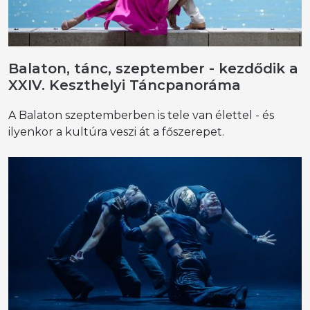
Balaton, tánc, szeptember - kezdődik a
XXIV. Keszthelyi Táncpanoráma
A Balaton szeptemberben is tele van élettel - és
ilyenkor a kultúra veszi át a főszerepet.