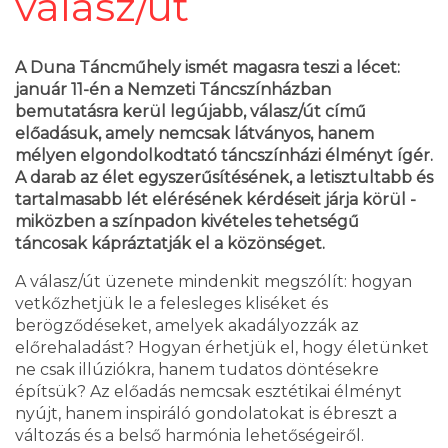
válasz/út
A Duna Táncműhely ismét magasra teszi a lécet:
január 11-én a Nemzeti Táncszínházban
bemutatásra kerül legújabb, válasz/út című
előadásuk, amely nemcsak látványos, hanem
mélyen elgondolkodtató táncszínházi élményt ígér.
A darab az élet egyszerűsítésének, a letisztultabb és
tartalmasabb lét elérésének kérdéseit járja körül -
miközben a színpadon kivételes tehetségű
táncosak kápráztatják el a közönséget.
A válasz/út üzenete mindenkit megszólít: hogyan
vetkőzhetjük le a felesleges kliséket és
berögződéseket, amelyek akadályozzák az
előrehaladást? Hogyan érhetjük el, hogy életünket
ne csak illúziókra, hanem tudatos döntésekre
építsük? Az előadás nemcsak esztétikai élményt
nyújt, hanem inspiráló gondolatokat is ébreszt a
változás és a belső harmónia lehetőségeiről.