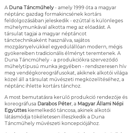
A
Duna Táncműhely
- amely 1999 óta a magyar
néptánc gazdag formakincsének kortárs
feldolgozásában jeleskedik - ezúttal is különleges
műhelymunkával alkotta meg az előadást. A
társulat tagjai a magyar néptáncot
tánctechnikaként használva, sajátos
mozgásnyelvükkel egyedülállóan modern, mégis
gyökereiben tradicionális élményt teremtenek. A
Duna Táncműhely - a produkciókra szerveződő
műhelytípusú munka jegyében - rendszeresen hív
meg vendégkoreográfusokat, akiknek alkotói világa
közel áll a társulat művészeti megközelítéséhez, a
néptánc ihlette kortárs tánchoz.
A most bemutatásra kerülő produkció rendezője és
koreográfusa
Darabos Péter
, a
Magyar Állami Népi
Együttes
kiemelkedő táncosa, akinek alkotói
látásmódja tökéletesen illeszkedik a Duna
Táncműhely művészeti koncepciójához.