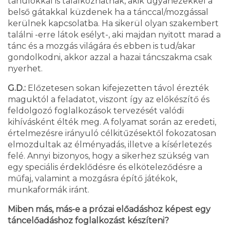
tanulókkal is találkozhatnak, akik ugyanezekkel a
belső gátakkal küzdenek ha a tánccal/mozgással
kerülnek kapcsolatba. Ha sikerül olyan szakembert
találni -erre látok esélyt-, aki majdan nyitott marad a
tánc és a mozgás világára és ebben is tud/akar
gondolkodni, akkor azzal a hazai táncszakma csak
nyerhet.
G.D.:
Előzetesen sokan kifejezetten távol érezték
maguktól a feladatot, viszont így az előkészítő és
feldolgozó foglalkozások tervezését valódi
kihívásként élték meg. A folyamat során az eredeti,
értelmezésre irányuló célkitűzésektől fokozatosan
elmozdultak az élményadás, illetve a kísérletezés
felé. Annyi bizonyos, hogy a sikerhez szükség van
egy speciális érdeklődésre és elköteleződésre a
műfaj, valamint a mozgásra építő játékok,
munkaformák iránt.
Miben más, más-e a prózai előadáshoz képest egy
táncelőadáshoz foglalkozást készíteni?