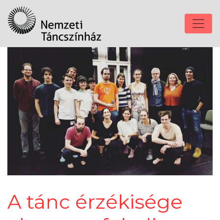
A tánc érzékisége