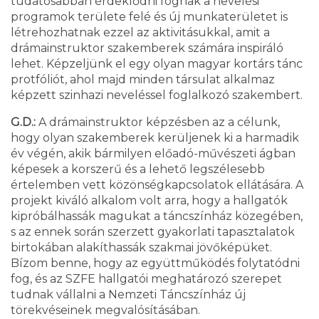
tudatosabban érdeklődni fognak a nevelési
programok területe felé és új munkaterületet is
létrehozhatnak ezzel az aktivitásukkal, amit a
drámainstruktor szakemberek számára inspiráló
lehet. Képzeljünk el egy olyan magyar kortárs tánc
protfóliót, ahol majd minden társulat alkalmaz
képzett szinhazi neveléssel foglalkozó szakembert.
G.D.:
A drámainstruktor képzésben az a célunk,
hogy olyan szakemberek kerüljenek ki a harmadik
év végén, akik bármilyen előadó-művészeti ágban
képesek a korszerű és a lehető legszélesebb
értelemben vett közönségkapcsolatok ellátására. A
projekt kiváló alkalom volt arra, hogy a hallgatók
kipróbálhassák magukat a táncszínház közegében,
s az ennek során szerzett gyakorlati tapasztalatok
birtokában alakíthassák szakmai jövőképüket.
Bízom benne, hogy az együttműködés folytatódni
fog, és az SZFE hallgatói meghatározó szerepet
tudnak vállalni a Nemzeti Táncszínház új
törekvéseinek megvalósításában.