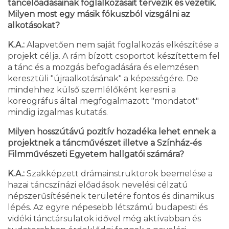
táncelőadásainak foglalkozásait tervezik és vezetik.
Milyen most egy másik fókuszból vizsgálni az
alkotásokat?
K.A.:
Alapvetően nem saját foglalkozás elkészítése a
projekt célja. A rám bízott csoportot készítettem fel
a tánc és a mozgás befogadására és elemzésen
keresztüli "újraalkotásának" a képességére. De
mindehhez külső szemlélőként keresni a
koreográfus által megfogalmazott "mondatot"
mindig izgalmas kutatás.
Milyen hosszútávú pozitív hozadéka lehet ennek a
projektnek a táncművészet illetve a Színház-és
Filmművészeti Egyetem hallgatói számára?
K.A.:
Szakképzett drámainstruktorok beemelése a
hazai táncszínázi előadások nevelési célzatú
népszerűsítésének területére fontos és dinamikus
lépés. Az egyre népesebb létszámú budapesti és
vidéki tánctársulatok idővel még aktívabban és