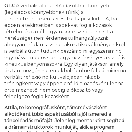
G.D.:
A verbális alapú előadásokhoz könnyebb
(legalábbis könnyebbnek tűnik) a
történetmesélésen keresztül kapcsolódni. A, ha
ebben a tekintetben is adekvát foglalkozások
létrehozása a cél. Ugyanakkor szerintem ezt a
nehézséget nem érdemes túlhangsúlyozni:
ahogyan például a zenei-akusztikus élményeinkről
is verbális úton tudunk beszámolni, egyszersmind
egymással megosztani, ugyanez érvényes a vizuális-
kinetikus benyomásokra. Egy olyan játéksor, amely
tisztán mozgásos elemekből épülne fel bárminemű
verbális reflexió nélkül, valójában inkább
tréningként vagy éppen önálló előadásként lenne
értelmezhető, nem pedig előkészítő vagy
feldolgozó foglalkozásként.
Attila, te koreográfusként, táncművészként,
alkotóként több aspektusából is jól ismered a
táncelőadás műfaját. Jelenleg mentorként segíted
a drámainstruktorok munkáját, akik a program