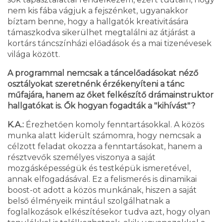
nem kis fába vágjuk a fejszénket, ugyanakkor
bíztam benne, hogy a hallgatók kreativitására
támaszkodva sikerülhet megtalálni az átjárást a
kortárs táncszínházi előadások és a mai tizenévesek
világa között.
A programmal nemcsak a táncelőadásokat néző
osztályokat szeretnénk érzékenyíteni a tánc
műfajára, hanem az őket felkészítő drámainstruktor
hallgatókat is. Ők hogyan fogadták a "kihívást"?
K.A.:
Érezhetően komoly fenntartásokkal. A közös
munka alatt kiderült számomra, hogy nemcsak a
célzott feladat okozza a fenntartásokat, hanem a
résztvevők személyes viszonya a saját
mozgásképességük és testképük ismeretével,
annak elfogadásával. Ez a felismerés is dinamikai
boost-ot adott a közös munkának, hiszen a saját
belső élményeik mintául szolgálhatnak a
foglalkozások elkészítésekor tudva azt, hogy olyan