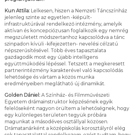
Kun Attila:
Lelkesen, hiszen a Nemzeti Táncszínház
jelenleg szinte az egyetlen -kiépült-
infrastruktúrával rendelkező intézmény, amelyik
aktívan és koncepciózusan foglalkozik egy nemrég
megszületett módszertanhoz kapcsolódva a tánc
szinpadon kívüli -kifejezetten- nevelési célzatú
népszerűsítésével. Több éves tapasztalata
gazdagodik most egy újabb intelligens
együttműködési lépéssel. Tetszett a megkeresett
partnerintézmény karakterével való kapcsolódás
lehetősége és vártam a közös munka
eredményeiben meglátható új dinamikát.
Golden Dániel:
A Színház- és Filmművészeti
Egyetem drámainstruktor képzésének egyik
felelőseként nagyon örültem a lehetőségnek, hogy
egy különleges területen tegyük próbára
magunkat a másodéves osztállyal közösen.
Drámatanárként a középiskolás korosztályról elég
sok tapasztalattal rendelkezem, ezért tudtam, hogy