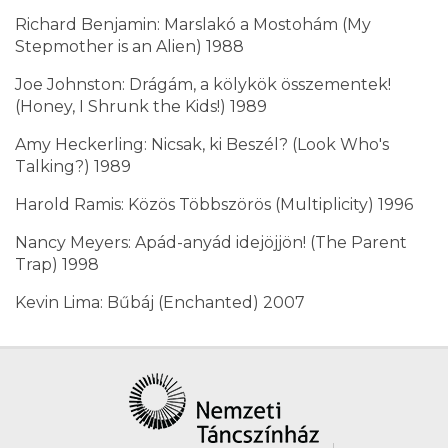
Richard Benjamin: Marslakó a Mostohám (My
Stepmother is an Alien) 1988
Joe Johnston: Drágám, a kölykök összementek!
(Honey, I Shrunk the Kids!) 1989
Amy Heckerling: Nicsak, ki Beszél? (Look Who's
Talking?) 1989
Harold Ramis: Közös Többszörös (Multiplicity) 1996
Nancy Meyers: Apád-anyád idejöjjön! (The Parent
Trap) 1998
Kevin Lima: Bűbáj (Enchanted) 2007