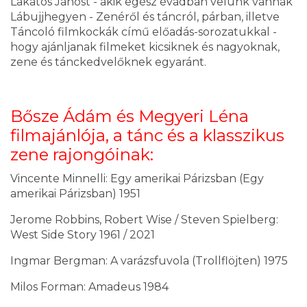
Lakatos Jánost - akik egész évadban velünk vannak
Lábujjhegyen - Zenéről és táncról, párban, illetve
Táncoló filmkockák című előadás-sorozatukkal -
hogy ajánljanak filmeket kicsiknek és nagyoknak,
zene és tánckedvelőknek egyaránt.
Bősze Ádám és Megyeri Léna
filmajánlója, a tánc és a klasszikus
zene rajongóinak:
Vincente Minnelli: Egy amerikai Párizsban (Egy
amerikai Párizsban) 1951
Jerome Robbins, Robert Wise / Steven Spielberg:
West Side Story 1961 / 2021
Ingmar Bergman: A varázsfuvola (Trollflöjten) 1975
Milos Forman: Amadeus 1984