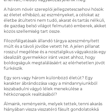
A három nővér szereplői jellegzetescsehovi hősök:
az életet elhibázó, az eszményeket, a célokat az
életbe átültetni nem tudó, akarat és tartás nélküli,
de gazdag belső világot felmutató emberek, akiket
közös szellemiség tart össze.
Filozofálgatásaik állandó tárgya azeszményített
múlt és a távoli jövőbe vetett hit. A jelen pillanat
rosszul megélése és a nosztalgikus vágyakozás egy
idealizált gyermekkor iránt vezet ahhoz, hogy
boldogságuk megtalálásáért az elérhetetlen jövőt
fürkészik.
Egy sors vagy három különböző életút? Egy
karakter ábrándozása vagy a mindannyiunkból
kiszabadulni vágyó lélek menekülése a
hétköznapok realitásából?
Álmaink, reményeink, melyek tettek, tenni akarás
hiányában vissza visszatérő fásult gondolatokká