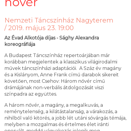
nővér
Nemzeti Táncszínház Nagyterem
/
2019. május 23. 19:00
Az Évad Alkotója díjas - Sághy Alexandra
koreográfiája
A Budapest Táncszínház repertoárjában már
korábban megjelentek a klasszikus világirodalmi
művek táncszínházi adaptációi. A Száz év magány
és a Kislányom, Anne Frank című darabok sikereit
követően, most Csehov: Három nővér című
drámájának non-verbális átdolgozását viszi
színpadra az együttes.
A három nővér, a magány, a megalkuvás, a
reménytelenség, a kilátástalanság, a várakozás, a
nihilből való kitörés, a jobb lét utáni sóvárgás témája,
melyben a mozgalmas és értelmes élet iránti
enervált, meddő vágyakozás jelenik meg.