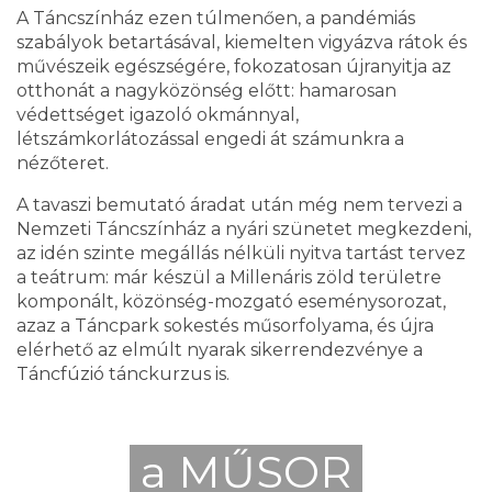
A Táncszínház ezen túlmenően, a pandémiás
szabályok betartásával, kiemelten vigyázva rátok és
művészeik egészségére, fokozatosan újranyitja az
otthonát a nagyközönség előtt: hamarosan
védettséget igazoló okmánnyal,
létszámkorlátozással engedi át számunkra a
nézőteret.
A tavaszi bemutató áradat után még nem tervezi a
Nemzeti Táncszínház a nyári szünetet megkezdeni,
az idén szinte megállás nélküli nyitva tartást tervez
a teátrum: már készül a Millenáris zöld területre
komponált, közönség-mozgató eseménysorozat,
azaz a Táncpark sokestés műsorfolyama, és újra
elérhető az elmúlt nyarak sikerrendezvénye a
Táncfúzió tánckurzus is.
a MŰSOR