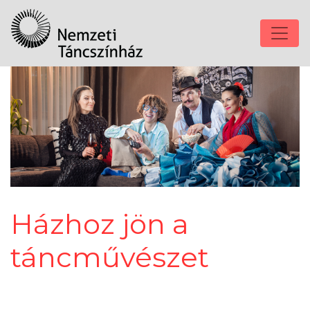
Házhoz jön a
táncművészet