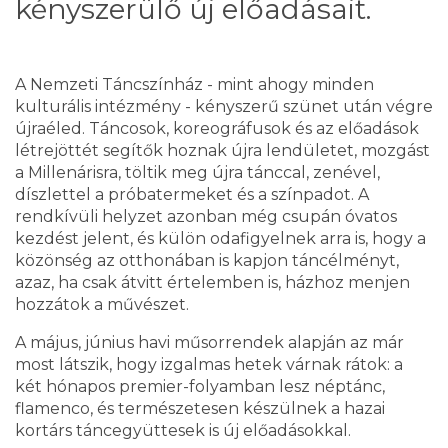
kényszerülő új előadásait.
A Nemzeti Táncszínház - mint ahogy minden
kulturális intézmény - kényszerű szünet után végre
újraéled. Táncosok, koreográfusok és az előadások
létrejöttét segítők hoznak újra lendületet, mozgást
a Millenárisra, töltik meg újra tánccal, zenével,
díszlettel a próbatermeket és a színpadot. A
rendkívüli helyzet azonban még csupán óvatos
kezdést jelent, és külön odafigyelnek arra is, hogy a
közönség az otthonában is kapjon táncélményt,
azaz, ha csak átvitt értelemben is, házhoz menjen
hozzátok a művészet.
A május, június havi műsorrendek alapján az már
most látszik, hogy izgalmas hetek várnak rátok: a
két hónapos premier-folyamban lesz néptánc,
flamenco, és természetesen készülnek a hazai
kortárs táncegyüttesek is új előadásokkal.