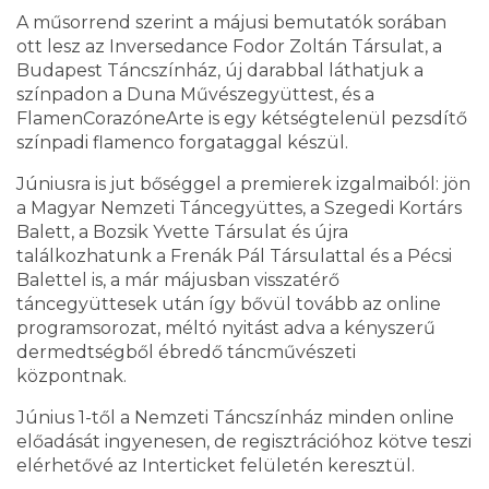
A műsorrend szerint a májusi bemutatók sorában
ott lesz az Inversedance Fodor Zoltán Társulat, a
Budapest Táncszínház, új darabbal láthatjuk a
színpadon a Duna Művészegyüttest, és a
FlamenCorazóneArte is egy kétségtelenül pezsdítő
színpadi flamenco forgataggal készül.
Júniusra is jut bőséggel a premierek izgalmaiból: jön
a Magyar Nemzeti Táncegyüttes, a Szegedi Kortárs
Balett, a Bozsik Yvette Társulat és újra
találkozhatunk a Frenák Pál Társulattal és a Pécsi
Balettel is, a már májusban visszatérő
táncegyüttesek után így bővül tovább az online
programsorozat, méltó nyitást adva a kényszerű
dermedtségből ébredő táncművészeti
központnak.
Június 1-től a Nemzeti Táncszínház minden online
előadását ingyenesen, de regisztrációhoz kötve teszi
elérhetővé az Interticket felületén keresztül.