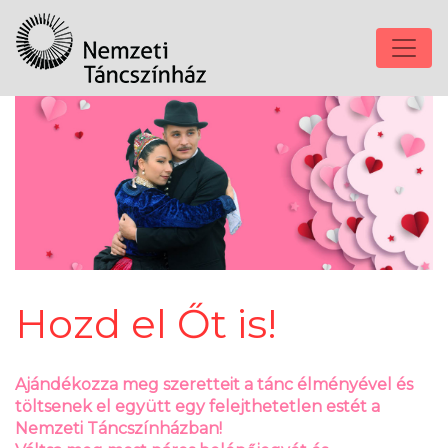
Hozd el Őt is!
Ajándékozza meg szeretteit a tánc élményével és
töltsenek el együtt egy felejthetetlen estét a
Nemzeti Táncszínházban!