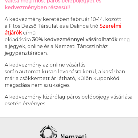
Váltsa meg most páros belépőjegyét és
kedvezményben részesül!
A kedvezmény keretében február 10-14. között
a Fitos Dezső Társulat és a Dalinda trió
Szerelmi
átjárók
című
előadására
30% kedvezménnyel vásárolhatók
meg
a jegyek, online és a Nemzeti Táncszínház
jegypénztárában.
A kedvezmény az online vásárlás
során automatikusan levonásra kerül, a kosárban
már a csökkentett ár látható, külön kuponkód
megadása nem szükséges.
A kedvezmény kizárólag páros belépőjegy vásárlása
esetén érvényes.