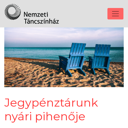
Jegypénztárunk
nyári pihenője