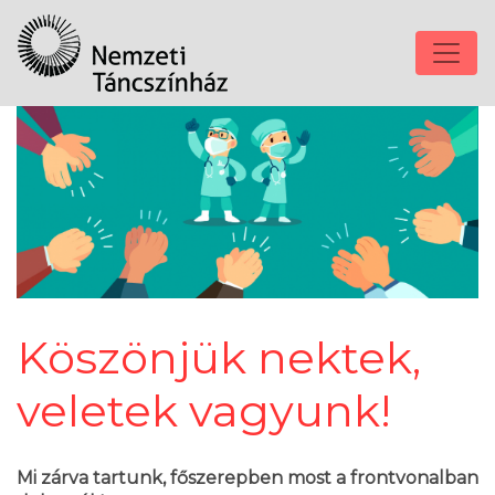
Köszönjük nektek,
veletek vagyunk!
Mi zárva tartunk, főszerepben most a frontvonalban