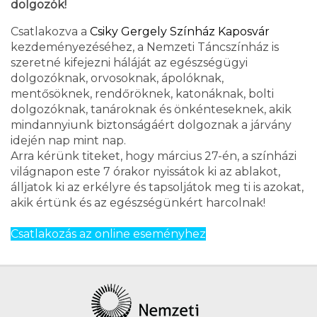
dolgozók!
Csatlakozva a
Csiky Gergely Színház Kaposvár
kezdeményezéséhez, a Nemzeti Táncszínház is
szeretné kifejezni háláját az egészségügyi
dolgozóknak, orvosoknak, ápolóknak,
mentősöknek, rendőröknek, katonáknak, bolti
dolgozóknak, tanároknak és önkénteseknek, akik
mindannyiunk biztonságáért dolgoznak a járvány
idején nap mint nap.
Arra kérünk titeket, hogy március 27-én, a színházi
világnapon este 7 órakor nyissátok ki az ablakot,
álljatok ki az erkélyre és tapsoljátok meg ti is azokat,
akik értünk és az egészségünkért harcolnak!
Csatlakozás az online eseményhez