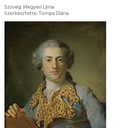
Szöveg: Megyeri Léna
Szerkesztette: Tompa Diána