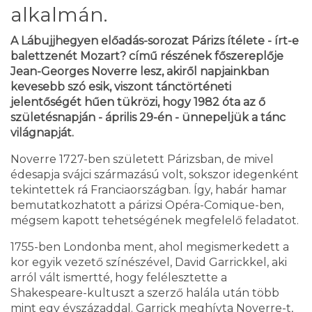
alkalmán.
A Lábujjhegyen előadás-sorozat Párizs ítélete - írt-e
balettzenét Mozart? című részének főszereplője
Jean-Georges Noverre lesz, akiről napjainkban
kevesebb szó esik, viszont tánctörténeti
jelentőségét hűen tükrözi, hogy 1982 óta az ő
születésnapján - április 29-én - ünnepeljük a tánc
világnapját.
Noverre 1727-ben született Párizsban, de mivel
édesapja svájci származású volt, sokszor idegenként
tekintettek rá Franciaországban. Így, habár hamar
bemutatkozhatott a párizsi Opéra-Comique-ben,
mégsem kapott tehetségének megfelelő feladatot.
1755-ben Londonba ment, ahol megismerkedett a
kor egyik vezető színészével, David Garrickkel, aki
arról vált ismertté, hogy felélesztette a
Shakespeare-kultuszt a szerző halála után több
mint egy évszázaddal. Garrick meghívta Noverre-t,