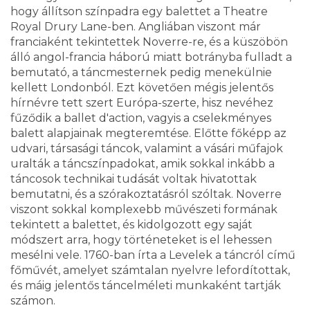
hogy állítson színpadra egy balettet a Theatre
Royal Drury Lane-ben. Angliában viszont már
franciaként tekintettek Noverre-re, és a küszöbön
álló angol-francia háború miatt botrányba fulladt a
bemutató, a táncmesternek pedig menekülnie
kellett Londonból. Ezt követően mégis jelentős
hírnévre tett szert Európa-szerte, hisz nevéhez
fűződik a ballet d'action, vagyis a cselekményes
balett alapjainak megteremtése. Előtte főképp az
udvari, társasági táncok, valamint a vásári műfajok
uralták a táncszínpadokat, amik sokkal inkább a
táncosok technikai tudását voltak hivatottak
bemutatni, és a szórakoztatásról szóltak. Noverre
viszont sokkal komplexebb művészeti formának
tekintett a balettet, és kidolgozott egy saját
módszert arra, hogy történeteket is el lehessen
mesélni vele. 1760-ban írta a Levelek a táncról című
főművét, amelyet számtalan nyelvre lefordítottak,
és máig jelentős táncelméleti munkaként tartják
számon.