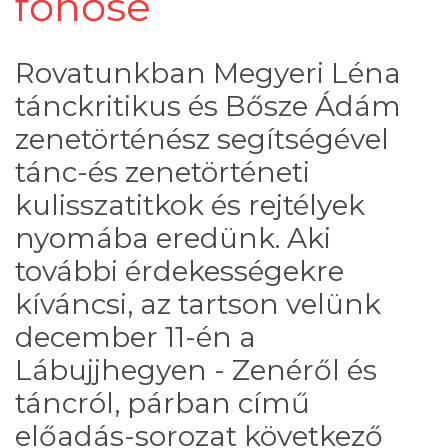
főhőse
Rovatunkban Megyeri Léna
tánckritikus és Bősze Ádám
zenetörténész segítségével
tánc-és zenetörténeti
kulisszatitkok és rejtélyek
nyomába eredünk. Aki
további érdekességekre
kíváncsi, az tartson velünk
december 11-én a
Lábujjhegyen - Zenéről és
táncról, párban című
előadás-sorozat következő