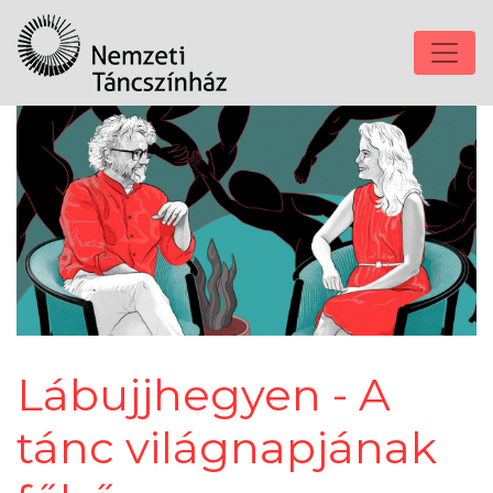
Lábujjhegyen - A
tánc világnapjának