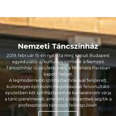
Nemzeti Táncszínház
2019. február 15-én nyitotta meg kapuit Budapest
egyedülálló új kulturális színtere: a Nemzeti
Táncszínház új épülete, mely a Millenáris Parkban
kapott helyet.
A legmodernebb színháztechnikával felszerelt,
különleges építészeti megoldásokat felvonultató
épületben két színházterem és kamaraterem várja
a tánc szerelmeseit, emellett próbatermek segítik a
professzionális táncosok felkészülését.