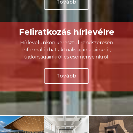
Tovább
Feliratkozás hírlevélre
Hírlevelünkön keresztül rendszeresen
informálódhat aktuális ajánlatainkról,
újdonságainkról és eseményeinkről.
Tovább