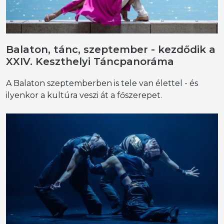
Balaton, tánc, szeptember - kezdődik a
XXIV. Keszthelyi Táncpanoráma
A Balaton szeptemberben is tele van élettel - és
ilyenkor a kultúra veszi át a főszerepet.