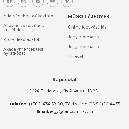
Adatvédelmi tájékoztató
MŰSOR / JEGYEK
Általános Szerződési
Online jegyvásárlás
Feltételek
Jegyinformáció
Közérdekű adatok
Jegyinformáció
Akadálymentesítési
nyilatkozat
Hírlevél
Kapcsolat
1024 Budapest, Kis Rókus u. 16-20.
Telefon:
(+36-1) 434 59 00, Zöld szám: (06 80) 10 44 55
Email:
jegy@tancszinhaz.hu